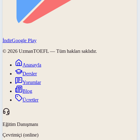
İndir
Google Play
©
2026
UzmanTOEFL
— Tüm hakları saklıdır.
Anasayfa
Dersler
Yorumlar
Blog
Ücretler
Eğitim Danışmanı
Çevrimiçi (online)