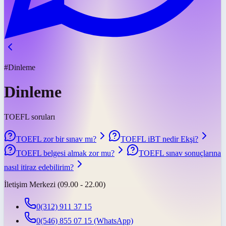
#Dinleme
Dinleme
TOEFL soruları
TOEFL zor bir sınav mı?
TOEFL iBT nedir Ekşi?
TOEFL belgesi almak zor mu?
TOEFL sınav sonuçlarına
nasıl itiraz edebilirim?
İletişim Merkezi (09.00 - 22.00)
0(312) 911 37 15
0(546) 855 07 15
(WhatsApp)