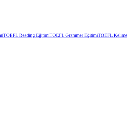
mi
TOEFL Reading Eğitimi
TOEFL Grammer Eğitimi
TOEFL Kelime