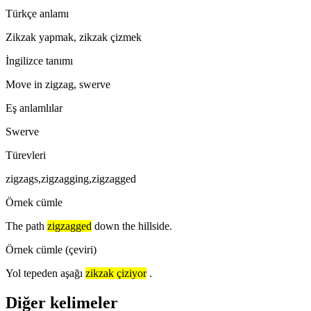
Türkçe anlamı
Zikzak yapmak, zikzak çizmek
İngilizce tanımı
Move in zigzag, swerve
Eş anlamlılar
Swerve
Türevleri
zigzags,zigzagging,zigzagged
Örnek cümle
The path
zigzagged
down the hillside.
Örnek cümle (çeviri)
Yol tepeden aşağı
zikzak çiziyor
.
Diğer kelimeler