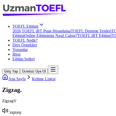
TOEFL Eğitimi
2026 TOEFL iBT Puan Hesaplama
TOEFL Deneme Testleri
TO
Eğitimi
Online Eğitimimiz Nasıl Çalışır?
TOEFL iBT Eğitimi
TO
TOEFL Nedir?
Ders Örnekleri
Yorumlar
Blog
Eğitim Setleri
Giriş Yap
Ücretsiz Üye Ol
Ana Sayfa
Kelime Listesi
Zigzag
.
Zigzag
V
ˈzɪɡzæɡ