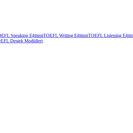
EFL Speaking Eğitimi
TOEFL Writing Eğitimi
TOEFL Listening Eğiti
EFL Destek Modülleri