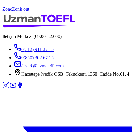
Zone
Zonk out
İletişim Merkezi (09.00 - 22.00)
0(312) 911 37 15
0(850) 302 67 15
destek@uzmandil.com
Hacettepe İvedik OSB. Teknokenti 1368. Cadde No.61, 4