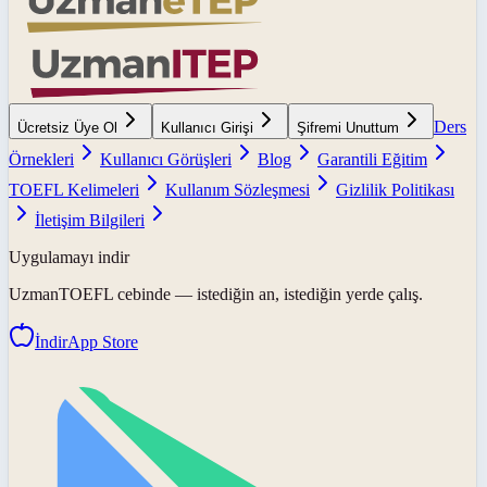
Ders
Ücretsiz Üye Ol
Kullanıcı Girişi
Şifremi Unuttum
Örnekleri
Kullanıcı Görüşleri
Blog
Garantili Eğitim
TOEFL Kelimeleri
Kullanım Sözleşmesi
Gizlilik Politikası
İletişim Bilgileri
Uygulamayı indir
UzmanTOEFL
cebinde — istediğin an, istediğin yerde çalış.
İndir
App Store