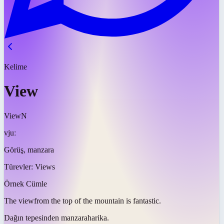
Kelime
View
View
N
vjuː
Görüş, manzara
Türevler:
Views
Örnek Cümle
The
view
from the top of the mountain is fantastic.
Dağın tepesinden
manzara
harika.