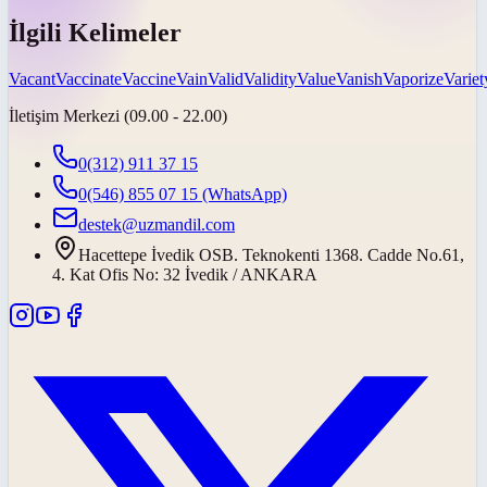
İlgili Kelimeler
Vacant
Vaccinate
Vaccine
Vain
Valid
Validity
Value
Vanish
Vaporize
Variet
İletişim Merkezi (09.00 - 22.00)
0(312) 911 37 15
0(546) 855 07 15
(WhatsApp)
destek@uzmandil.com
Hacettepe İvedik OSB. Teknokenti 1368. Cadde No.61,
4. Kat Ofis No: 32 İvedik / ANKARA