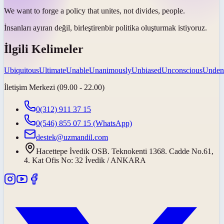
We want to forge a policy that
unites
, not divides, people.
İnsanları ayıran değil,
birleştiren
bir politika oluşturmak istiyoruz.
İlgili Kelimeler
Ubiquitous
Ultimate
Unable
Unanimously
Unbiased
Unconscious
Unden
İletişim Merkezi (09.00 - 22.00)
0(312) 911 37 15
0(546) 855 07 15
(WhatsApp)
destek@uzmandil.com
Hacettepe İvedik OSB. Teknokenti 1368. Cadde No.61,
4. Kat Ofis No: 32 İvedik / ANKARA