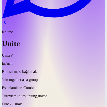
Kelime
Unite
Unite
V
juːˈnaɪt
Birleştirmek, bağlamak
Join together as a group
Eş anlamlılar:
Combine
Türevler:
unites,uniting,united
Örnek Cümle