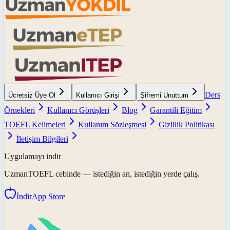
Ders
Ücretsiz Üye Ol
Kullanıcı Girişi
Şifremi Unuttum
Örnekleri
Kullanıcı Görüşleri
Blog
Garantili Eğitim
TOEFL Kelimeleri
Kullanım Sözleşmesi
Gizlilik Politikası
İletişim Bilgileri
Uygulamayı indir
UzmanTOEFL
cebinde — istediğin an, istediğin yerde çalış.
İndir
App Store