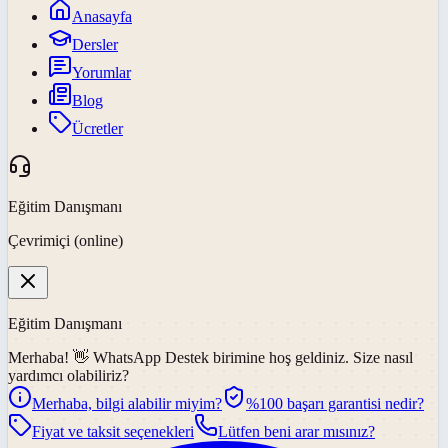
Anasayfa
Dersler
Yorumlar
Blog
Ücretler
Eğitim Danışmanı
Çevrimiçi (online)
Eğitim Danışmanı
Merhaba! 👋
WhatsApp Destek
birimine hoş geldiniz. Size nasıl
yardımcı olabiliriz?
Merhaba, bilgi alabilir miyim?
%100 başarı garantisi nedir?
Fiyat ve taksit seçenekleri
Lütfen beni arar mısınız?