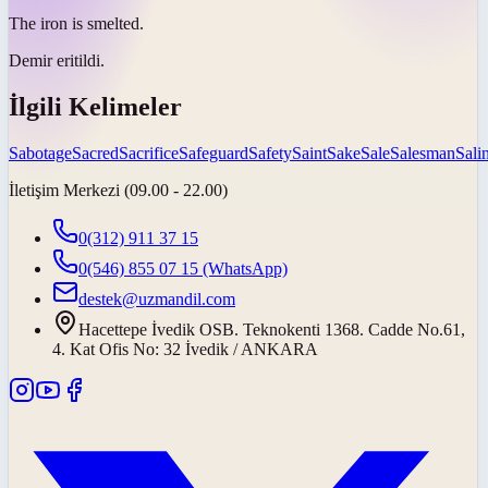
The iron is
smelted
.
Demir
eritildi
.
İlgili Kelimeler
Sabotage
Sacred
Sacrifice
Safeguard
Safety
Saint
Sake
Sale
Salesman
Salin
İletişim Merkezi (09.00 - 22.00)
0(312) 911 37 15
0(546) 855 07 15
(WhatsApp)
destek@uzmandil.com
Hacettepe İvedik OSB. Teknokenti 1368. Cadde No.61,
4. Kat Ofis No: 32 İvedik / ANKARA