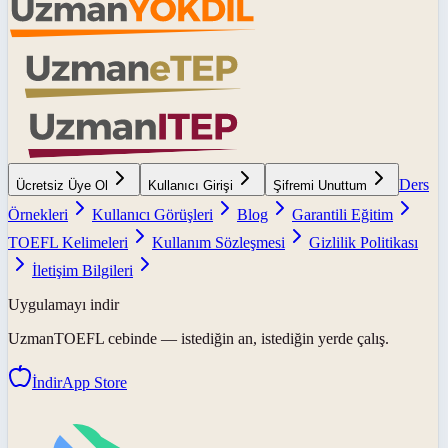
Ders
Ücretsiz Üye Ol
Kullanıcı Girişi
Şifremi Unuttum
Örnekleri
Kullanıcı Görüşleri
Blog
Garantili Eğitim
TOEFL Kelimeleri
Kullanım Sözleşmesi
Gizlilik Politikası
İletişim Bilgileri
Uygulamayı indir
UzmanTOEFL
cebinde — istediğin an, istediğin yerde çalış.
İndir
App Store