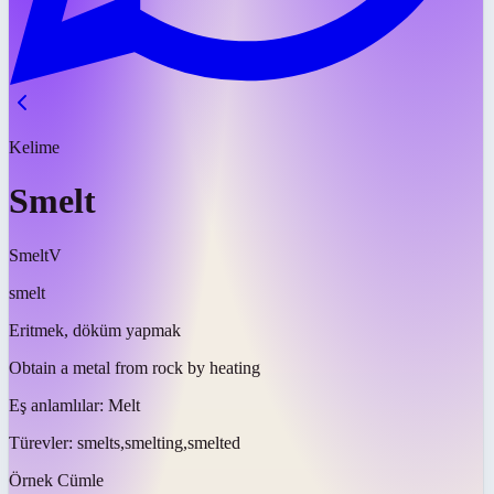
Kelime
Smelt
Smelt
V
smelt
Eritmek, döküm yapmak
Obtain a metal from rock by heating
Eş anlamlılar:
Melt
Türevler:
smelts,smelting,smelted
Örnek Cümle