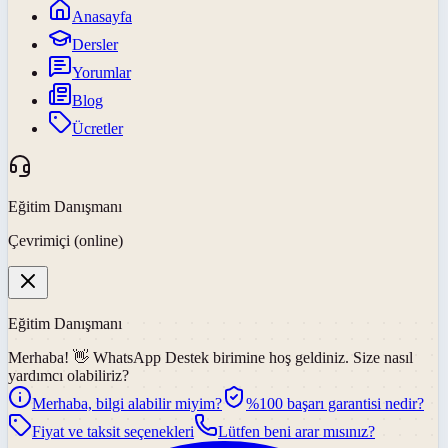
Anasayfa
Dersler
Yorumlar
Blog
Ücretler
Eğitim Danışmanı
Çevrimiçi (online)
Eğitim Danışmanı
Merhaba! 👋
WhatsApp Destek
birimine hoş geldiniz. Size nasıl
yardımcı olabiliriz?
Merhaba, bilgi alabilir miyim?
%100 başarı garantisi nedir?
Fiyat ve taksit seçenekleri
Lütfen beni arar mısınız?