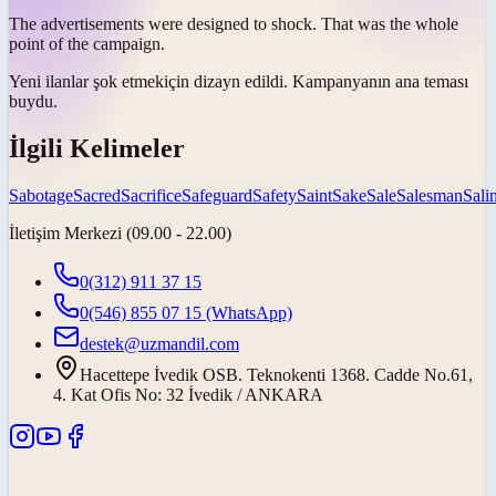
The advertisements were designed to
shock
. That was the whole
point of the campaign.
Yeni ilanlar
şok etmek
için dizayn edildi. Kampanyanın ana teması
buydu.
İlgili Kelimeler
Sabotage
Sacred
Sacrifice
Safeguard
Safety
Saint
Sake
Sale
Salesman
Salin
İletişim Merkezi (09.00 - 22.00)
0(312) 911 37 15
0(546) 855 07 15
(WhatsApp)
destek@uzmandil.com
Hacettepe İvedik OSB. Teknokenti 1368. Cadde No.61,
4. Kat Ofis No: 32 İvedik / ANKARA