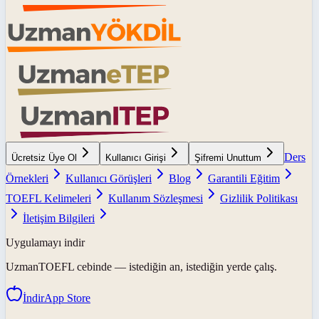
Ders
Ücretsiz Üye Ol
Kullanıcı Girişi
Şifremi Unuttum
Örnekleri
Kullanıcı Görüşleri
Blog
Garantili Eğitim
TOEFL Kelimeleri
Kullanım Sözleşmesi
Gizlilik Politikası
İletişim Bilgileri
Uygulamayı indir
UzmanTOEFL
cebinde — istediğin an, istediğin yerde çalış.
İndir
App Store