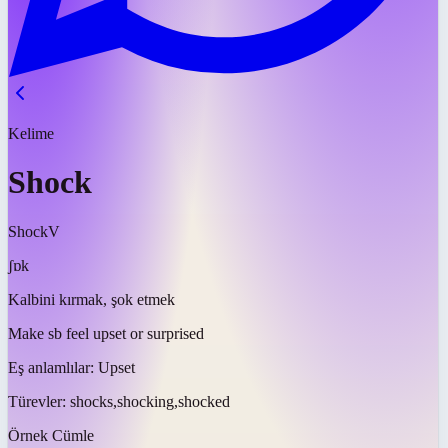
Kelime
Shock
Shock
V
ʃɒk
Kalbini kırmak, şok etmek
Make sb feel upset or surprised
Eş anlamlılar:
Upset
Türevler:
shocks,shocking,shocked
Örnek Cümle