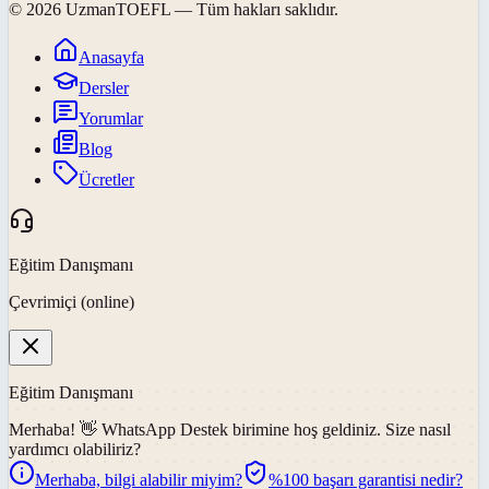
©
2026
UzmanTOEFL
— Tüm hakları saklıdır.
Anasayfa
Dersler
Yorumlar
Blog
Ücretler
Eğitim Danışmanı
Çevrimiçi (online)
Eğitim Danışmanı
Merhaba! 👋
WhatsApp Destek
birimine hoş geldiniz. Size nasıl
yardımcı olabiliriz?
Merhaba, bilgi alabilir miyim?
%100 başarı garantisi nedir?