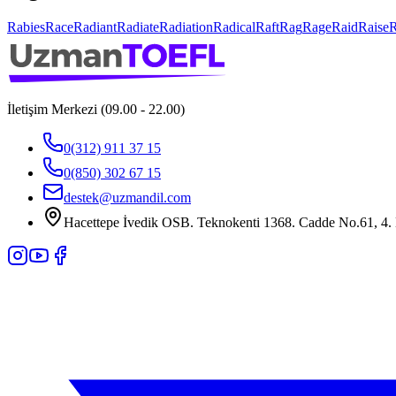
Rabies
Race
Radiant
Radiate
Radiation
Radical
Raft
Rag
Rage
Raid
Raise
İletişim Merkezi (09.00 - 22.00)
0(312) 911 37 15
0(850) 302 67 15
destek@uzmandil.com
Hacettepe İvedik OSB. Teknokenti 1368. Cadde No.61, 4