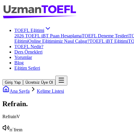
TOEFL Eğitimi
2026 TOEFL iBT Puan Hesaplama
TOEFL Deneme Testleri
TO
Eğitimi
Online Eğitimimiz Nasıl Çalışır?
TOEFL iBT Eğitimi
TO
TOEFL Nedir?
Ders Örnekleri
Yorumlar
Blog
Eğitim Setleri
Giriş Yap
Ücretsiz Üye Ol
Ana Sayfa
Kelime Listesi
Refrain
.
Refrain
V
rɪˈfreɪn