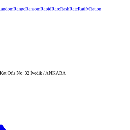
Random
Range
Ransom
Rapid
Rare
Rash
Rate
Ratify
Ration
. Kat Ofis No: 32 İvedik / ANKARA