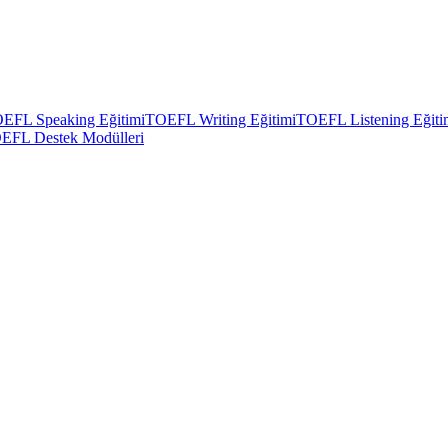
EFL Speaking Eğitimi
TOEFL Writing Eğitimi
TOEFL Listening Eğiti
EFL Destek Modülleri