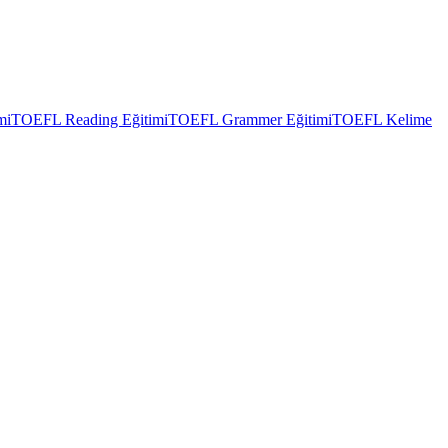
mi
TOEFL Reading Eğitimi
TOEFL Grammer Eğitimi
TOEFL Kelime