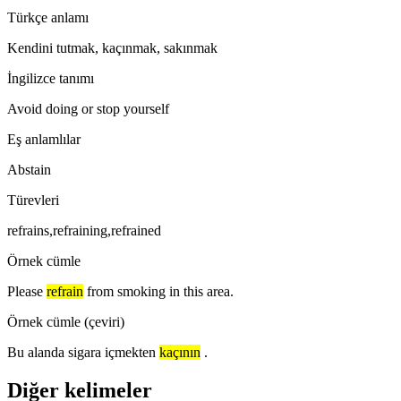
Türkçe anlamı
Kendini tutmak, kaçınmak, sakınmak
İngilizce tanımı
Avoid doing or stop yourself
Eş anlamlılar
Abstain
Türevleri
refrains,refraining,refrained
Örnek cümle
Please
refrain
from smoking in this area.
Örnek cümle (çeviri)
Bu alanda sigara içmekten
kaçının
.
Diğer kelimeler