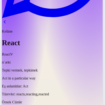
Kelime
React
React
V
rɪˈækt
Tepki vermek, tepkimek
Act in a particular way
Eş anlamlılar:
Act
Türevler:
reacts,reacting,reacted
Örnek Cümle