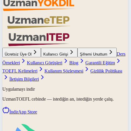
Ders
Ücretsiz Üye Ol
Kullanıcı Girişi
Şifremi Unuttum
Örnekleri
Kullanıcı Görüşleri
Blog
Garantili Eğitim
TOEFL Kelimeleri
Kullanım Sözleşmesi
Gizlilik Politikası
İletişim Bilgileri
Uygulamayı indir
UzmanTOEFL
cebinde — istediğin an, istediğin yerde çalış.
İndir
App Store