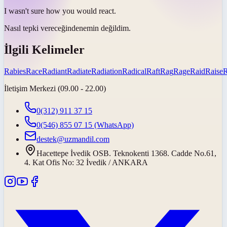
I wasn't sure how you would
react
.
Nasıl
tepki vereceğinden
emin değildim.
İlgili Kelimeler
Rabies
Race
Radiant
Radiate
Radiation
Radical
Raft
Rag
Rage
Raid
Raise
İletişim Merkezi (09.00 - 22.00)
0(312) 911 37 15
0(546) 855 07 15
(WhatsApp)
destek@uzmandil.com
Hacettepe İvedik OSB. Teknokenti 1368. Cadde No.61,
4. Kat Ofis No: 32 İvedik / ANKARA