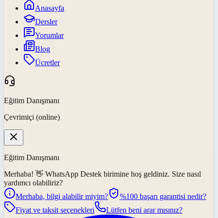
Anasayfa
Dersler
Yorumlar
Blog
Ücretler
Eğitim Danışmanı
Çevrimiçi (online)
Eğitim Danışmanı
Merhaba! 👋
WhatsApp Destek
birimine hoş geldiniz. Size nasıl
yardımcı olabiliriz?
Merhaba, bilgi alabilir miyim?
%100 başarı garantisi nedir?
Fiyat ve taksit seçenekleri
Lütfen beni arar mısınız?