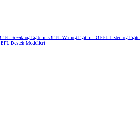
EFL Speaking Eğitimi
TOEFL Writing Eğitimi
TOEFL Listening Eğiti
EFL Destek Modülleri