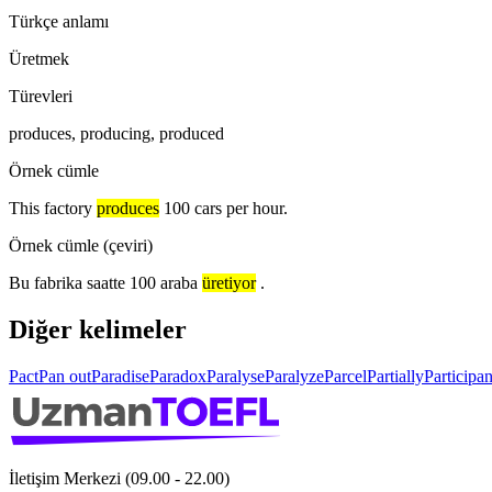
Türkçe anlamı
Üretmek
Türevleri
produces, producing, produced
Örnek cümle
This factory
produces
100 cars per hour.
Örnek cümle (çeviri)
Bu fabrika saatte 100 araba
üretiyor
.
Diğer kelimeler
Pact
Pan out
Paradise
Paradox
Paralyse
Paralyze
Parcel
Partially
Participan
İletişim Merkezi (09.00 - 22.00)