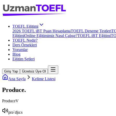
TOEFL Eğitimi
2026 TOEFL iBT Puan Hesaplama
TOEFL Deneme Testleri
TO
Eğitimi
Online Eğitimimiz Nasıl Çalışır?
TOEFL iBT Eğitimi
TO
TOEFL Nedir?
Ders Örnekleri
Yorumlar
Blog
Eğitim Setleri
Giriş Yap
Ücretsiz Üye Ol
Ana Sayfa
Kelime Listesi
Produce
.
Produce
V
prəˈdjuːs