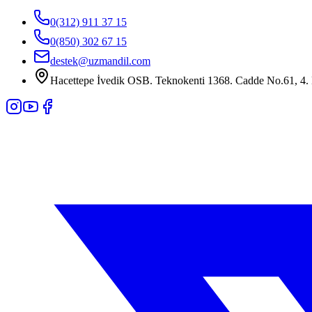
0(312) 911 37 15
0(850) 302 67 15
destek@uzmandil.com
Hacettepe İvedik OSB. Teknokenti 1368. Cadde No.61, 4