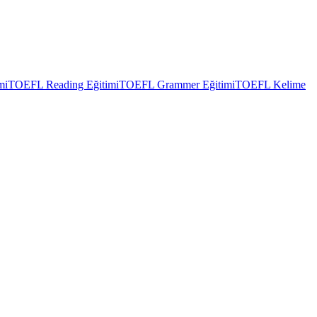
mi
TOEFL Reading Eğitimi
TOEFL Grammer Eğitimi
TOEFL Kelime