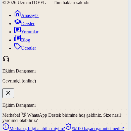
©
2026
UzmanTOEFL
— Tüm hakları saklıdır.
Anasayfa
Dersler
Yorumlar
Blog
Ücretler
Eğitim Danışmanı
Çevrimiçi (online)
Eğitim Danışmanı
Merhaba! 👋
WhatsApp Destek
birimine hoş geldiniz. Size nasıl
yardımcı olabiliriz?
Merhaba, bilgi alabilir miyim?
%100 başarı garantisi nedir?