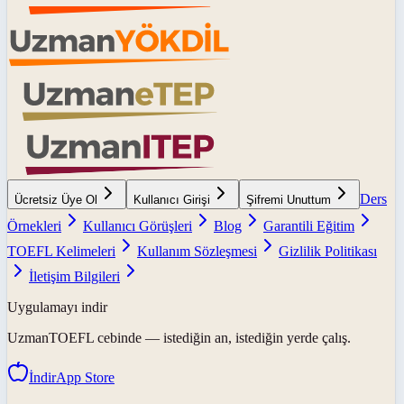
Ders
Ücretsiz Üye Ol
Kullanıcı Girişi
Şifremi Unuttum
Örnekleri
Kullanıcı Görüşleri
Blog
Garantili Eğitim
TOEFL Kelimeleri
Kullanım Sözleşmesi
Gizlilik Politikası
İletişim Bilgileri
Uygulamayı indir
UzmanTOEFL
cebinde — istediğin an, istediğin yerde çalış.
İndir
App Store