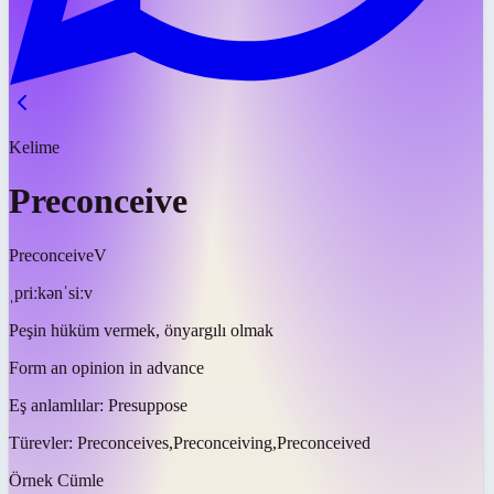
Kelime
Preconceive
Preconceive
V
ˌpriːkənˈsiːv
Peşin hüküm vermek, önyargılı olmak
Form an opinion in advance
Eş anlamlılar:
Presuppose
Türevler:
Preconceives,Preconceiving,Preconceived
Örnek Cümle