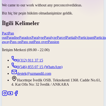
We came to our work without any
preconceived
ideas.
Biz hiç bir
peşin hüküm olmadan
işimize geldik.
İlgili Kelimeler
Pact
Pan
out
Paradise
Paradox
Paralyse
Paralyze
Parcel
Partially
Participant
Particip
away
Pass on
Pass out
Pass over
Passion
İletişim Merkezi (09.00 - 22.00)
0(312) 911 37 15
0(546) 855 07 15
(WhatsApp)
destek@uzmandil.com
Hacettepe İvedik OSB. Teknokenti 1368. Cadde No.61,
4. Kat Ofis No: 32 İvedik / ANKARA