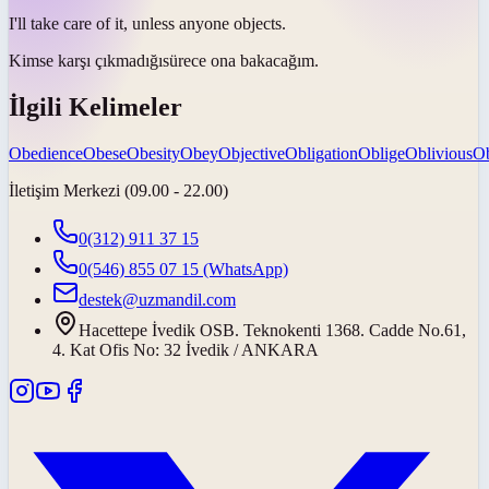
I'll take care of it, unless anyone
objects
.
Kimse
karşı çıkmadığı
sürece ona bakacağım.
İlgili Kelimeler
Obedience
Obese
Obesity
Obey
Objective
Obligation
Oblige
Oblivious
O
İletişim Merkezi (09.00 - 22.00)
0(312) 911 37 15
0(546) 855 07 15
(WhatsApp)
destek@uzmandil.com
Hacettepe İvedik OSB. Teknokenti 1368. Cadde No.61,
4. Kat Ofis No: 32 İvedik / ANKARA