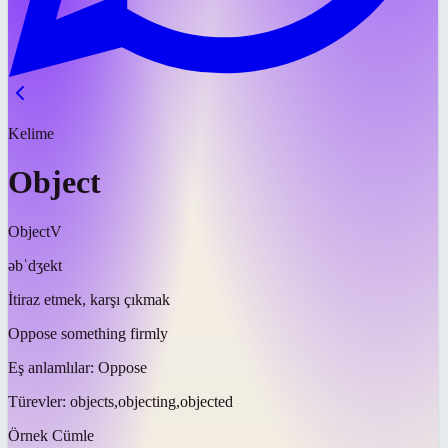
Kelime
Object
Object
V
əbˈdʒekt
İtiraz etmek, karşı çıkmak
Oppose something firmly
Eş anlamlılar:
Oppose
Türevler:
objects,objecting,objected
Örnek Cümle