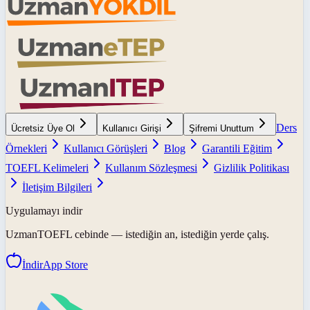
Ders
Ücretsiz Üye Ol
Kullanıcı Girişi
Şifremi Unuttum
Örnekleri
Kullanıcı Görüşleri
Blog
Garantili Eğitim
TOEFL Kelimeleri
Kullanım Sözleşmesi
Gizlilik Politikası
İletişim Bilgileri
Uygulamayı indir
UzmanTOEFL
cebinde — istediğin an, istediğin yerde çalış.
İndir
App Store