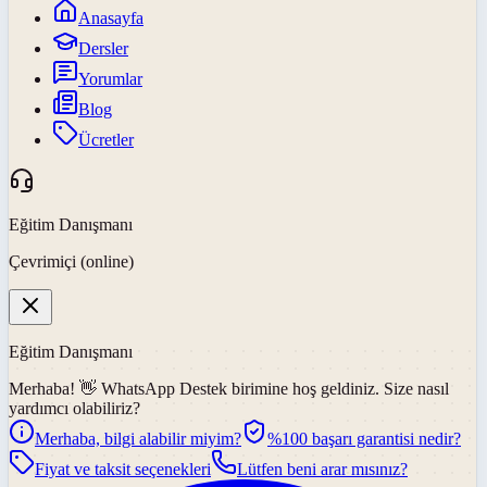
Anasayfa
Dersler
Yorumlar
Blog
Ücretler
Eğitim Danışmanı
Çevrimiçi (online)
Eğitim Danışmanı
Merhaba! 👋
WhatsApp Destek
birimine hoş geldiniz. Size nasıl
yardımcı olabiliriz?
Merhaba, bilgi alabilir miyim?
%100 başarı garantisi nedir?
Fiyat ve taksit seçenekleri
Lütfen beni arar mısınız?