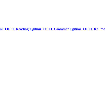
mi
TOEFL Reading Eğitimi
TOEFL Grammer Eğitimi
TOEFL Kelime