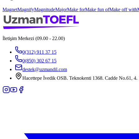
Magnet
Magnify
Magnitude
Major
Make for
Make fun of
Make off with
İletişim Merkezi (09.00 - 22.00)
0(312) 911 37 15
0(850) 302 67 15
destek@uzmandil.com
Hacettepe İvedik OSB. Teknokenti 1368. Cadde No.61, 4