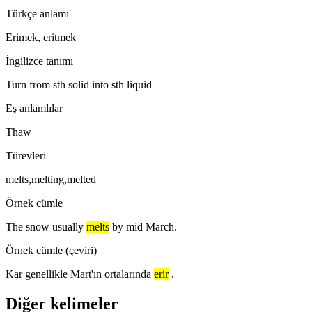
Türkçe anlamı
Erimek, eritmek
İngilizce tanımı
Turn from sth solid into sth liquid
Eş anlamlılar
Thaw
Türevleri
melts,melting,melted
Örnek cümle
The snow usually
melts
by mid March.
Örnek cümle (çeviri)
Kar genellikle Mart'ın ortalarında
erir
.
Diğer kelimeler