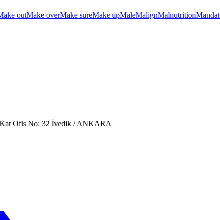
Make out
Make over
Make sure
Make up
Male
Malign
Malnutrition
Mandat
. Kat Ofis No: 32 İvedik / ANKARA