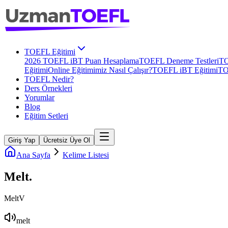
TOEFL Eğitimi
2026 TOEFL iBT Puan Hesaplama
TOEFL Deneme Testleri
TO
Eğitimi
Online Eğitimimiz Nasıl Çalışır?
TOEFL iBT Eğitimi
TO
TOEFL Nedir?
Ders Örnekleri
Yorumlar
Blog
Eğitim Setleri
Giriş Yap
Ücretsiz Üye Ol
Ana Sayfa
Kelime Listesi
Melt
.
Melt
V
melt