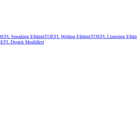
EFL Speaking Eğitimi
TOEFL Writing Eğitimi
TOEFL Listening Eğiti
EFL Destek Modülleri