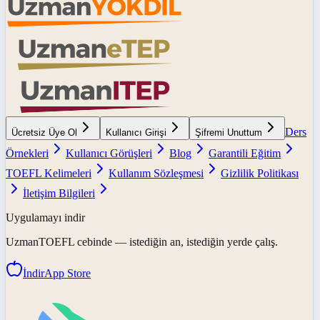
Ders
Ücretsiz Üye Ol
Kullanıcı Girişi
Şifremi Unuttum
Örnekleri
Kullanıcı Görüşleri
Blog
Garantili Eğitim
TOEFL Kelimeleri
Kullanım Sözleşmesi
Gizlilik Politikası
İletişim Bilgileri
Uygulamayı indir
UzmanTOEFL
cebinde — istediğin an, istediğin yerde çalış.
İndir
App Store