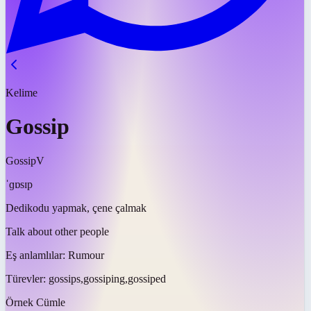
Kelime
Gossip
Gossip
V
ˈɡɒsɪp
Dedikodu yapmak, çene çalmak
Talk about other people
Eş anlamlılar:
Rumour
Türevler:
gossips,gossiping,gossiped
Örnek Cümle