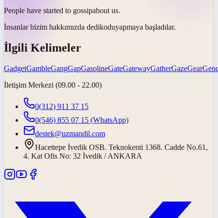
People have started to
gossip
about us.
İnsanlar bizim hakkımızda
dedikodu
yapmaya başladılar.
İlgili Kelimeler
Gadget
Gamble
Gang
Gap
Gasoline
Gate
Gateway
Gather
Gaze
Gear
Gend
İletişim Merkezi (09.00 - 22.00)
0(312) 911 37 15
0(546) 855 07 15
(WhatsApp)
destek@uzmandil.com
Hacettepe İvedik OSB. Teknokenti 1368. Cadde No.61,
4. Kat Ofis No: 32 İvedik / ANKARA