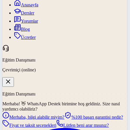
Anasayfa
Dersler
Yorumlar
Blog
Ücretler
Eğitim Danışmanı
Çevrimiçi (online)
Eğitim Danışmanı
Merhaba! 👋
WhatsApp Destek
birimine hoş geldiniz. Size nasıl
yardımcı olabiliriz?
Merhaba, bilgi alabilir miyim?
%100 başarı garantisi nedir?
Fiyat ve taksit seçenekleri
Lütfen beni arar mısınız?