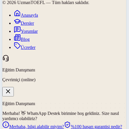
©
2026
UzmanTOEFL
— Tüm hakları saklıdır.
Anasayfa
Dersler
Yorumlar
Blog
Ücretler
Eğitim Danışmanı
Çevrimiçi (online)
Eğitim Danışmanı
Merhaba! 👋
WhatsApp Destek
birimine hoş geldiniz. Size nasıl
yardımcı olabiliriz?
Merhaba, bilgi alabilir miyim?
%100 başarı garantisi nedir?