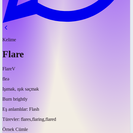
Kelime
Flare
Flare
V
fleə
Işımak, ışık saçmak
Burn brightly
Eş anlamlılar:
Flash
Türevler:
flares,flaring,flared
Örnek Cümle