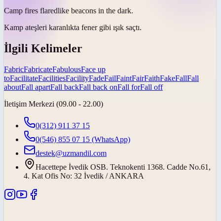
Camp fires
flared
like beacons in the dark.
Kamp ateşleri karanlıkta fener gibi
ışık saçtı
.
İlgili Kelimeler
Fabric
Fabricate
Fabulous
Face up
to
Facilitate
Facilities
Facility
Fade
Fail
Faint
Fair
Faith
Fake
Fall
Fall
about
Fall apart
Fall back
Fall back on
Fall for
Fall off
İletişim Merkezi (09.00 - 22.00)
0(312) 911 37 15
0(546) 855 07 15
(WhatsApp)
destek@uzmandil.com
Hacettepe İvedik OSB. Teknokenti 1368. Cadde No.61,
4. Kat Ofis No: 32 İvedik / ANKARA