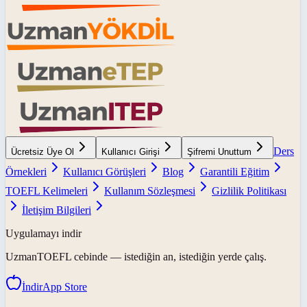
Ders
Ücretsiz Üye Ol
Kullanıcı Girişi
Şifremi Unuttum
Örnekleri
Kullanıcı Görüşleri
Blog
Garantili Eğitim
TOEFL Kelimeleri
Kullanım Sözleşmesi
Gizlilik Politikası
İletişim Bilgileri
Uygulamayı indir
UzmanTOEFL
cebinde — istediğin an, istediğin yerde çalış.
İndir
App Store