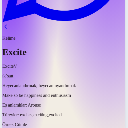
Kelime
Excite
Excite
V
ɪkˈsaɪt
Heyecanlandırmak, heyecan uyandırmak
Make sb be happiness and enthusiasm
Eş anlamlılar:
Arouse
Türevler:
excites,exciting,excited
Örnek Cümle