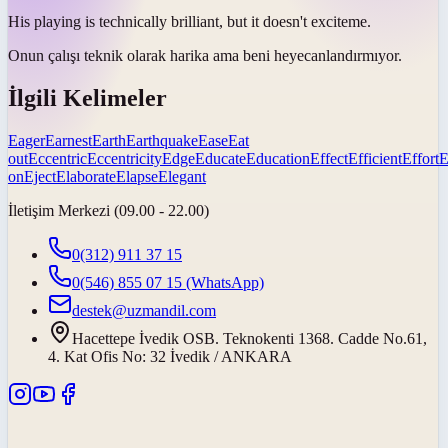
His playing is technically brilliant, but it doesn't
excite
me.
Onun çalışı teknik olarak harika ama beni
heyecanlandırmıyor
.
İlgili Kelimeler
Eager
Earnest
Earth
Earthquake
Ease
Eat
out
Eccentric
Eccentricity
Edge
Educate
Education
Effect
Efficient
Effort
E
on
Eject
Elaborate
Elapse
Elegant
İletişim Merkezi (09.00 - 22.00)
0(312) 911 37 15
0(546) 855 07 15
(WhatsApp)
destek@uzmandil.com
Hacettepe İvedik OSB. Teknokenti 1368. Cadde No.61,
4. Kat Ofis No: 32 İvedik / ANKARA