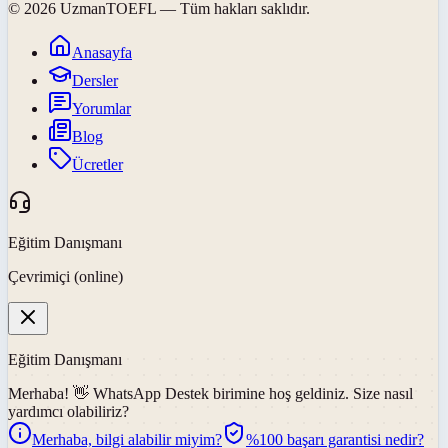
©
2026
UzmanTOEFL
— Tüm hakları saklıdır.
Anasayfa
Dersler
Yorumlar
Blog
Ücretler
Eğitim Danışmanı
Çevrimiçi (online)
Eğitim Danışmanı
Merhaba! 👋
WhatsApp Destek
birimine hoş geldiniz. Size nasıl
yardımcı olabiliriz?
Merhaba, bilgi alabilir miyim?
%100 başarı garantisi nedir?