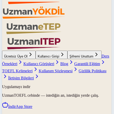
Ders
Ücretsiz Üye Ol
Kullanıcı Girişi
Şifremi Unuttum
Örnekleri
Kullanıcı Görüşleri
Blog
Garantili Eğitim
TOEFL Kelimeleri
Kullanım Sözleşmesi
Gizlilik Politikası
İletişim Bilgileri
Uygulamayı indir
UzmanTOEFL
cebinde — istediğin an, istediğin yerde çalış.
İndir
App Store