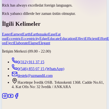
Rick has always
excelled
at foreign languages.
Rick yabancı dillerde her zaman
üstün olmuştur
.
İlgili Kelimeler
Eager
Earnest
Earth
Earthquake
Ease
Eat
out
Eccentric
Eccentricity
Edge
Educate
Education
Effect
Efficient
Effort
E
on
Eject
Elaborate
Elapse
Elegant
İletişim Merkezi (09.00 - 22.00)
0(312) 911 37 15
0(546) 855 07 15
(WhatsApp)
destek@uzmandil.com
Hacettepe İvedik OSB. Teknokenti 1368. Cadde No.61,
4. Kat Ofis No: 32 İvedik / ANKARA