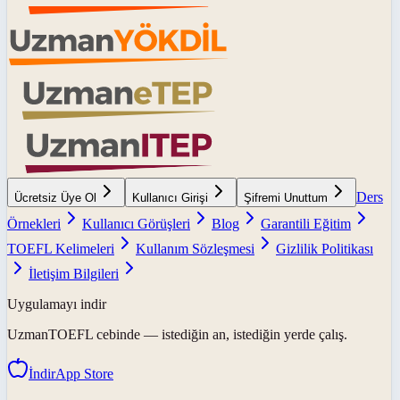
Ders
Ücretsiz Üye Ol
Kullanıcı Girişi
Şifremi Unuttum
Örnekleri
Kullanıcı Görüşleri
Blog
Garantili Eğitim
TOEFL Kelimeleri
Kullanım Sözleşmesi
Gizlilik Politikası
İletişim Bilgileri
Uygulamayı indir
UzmanTOEFL
cebinde — istediğin an, istediğin yerde çalış.
İndir
App Store