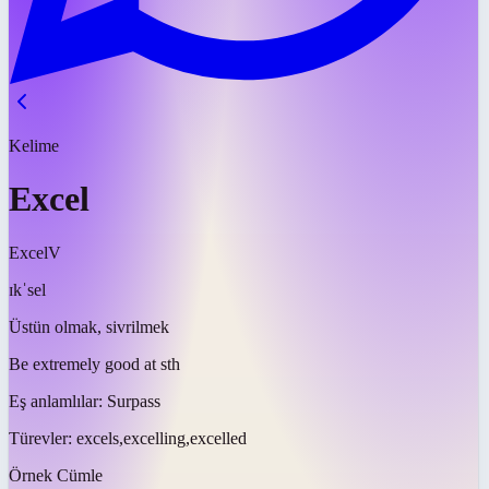
Kelime
Excel
Excel
V
ɪkˈsel
Üstün olmak, sivrilmek
Be extremely good at sth
Eş anlamlılar:
Surpass
Türevler:
excels,excelling,excelled
Örnek Cümle