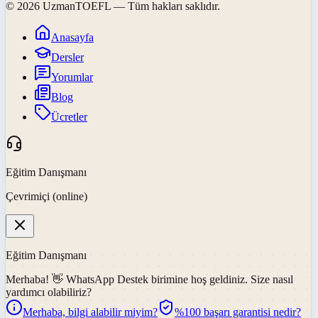
©
2026
UzmanTOEFL
— Tüm hakları saklıdır.
Anasayfa
Dersler
Yorumlar
Blog
Ücretler
Eğitim Danışmanı
Çevrimiçi (online)
Eğitim Danışmanı
Merhaba! 👋
WhatsApp Destek
birimine hoş geldiniz. Size nasıl
yardımcı olabiliriz?
Merhaba, bilgi alabilir miyim?
%100 başarı garantisi nedir?