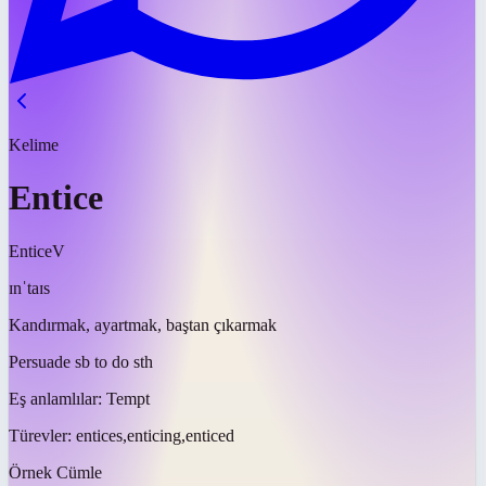
Kelime
Entice
Entice
V
ɪnˈtaɪs
Kandırmak, ayartmak, baştan çıkarmak
Persuade sb to do sth
Eş anlamlılar:
Tempt
Türevler:
entices,enticing,enticed
Örnek Cümle