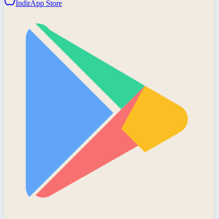
İndir
App Store