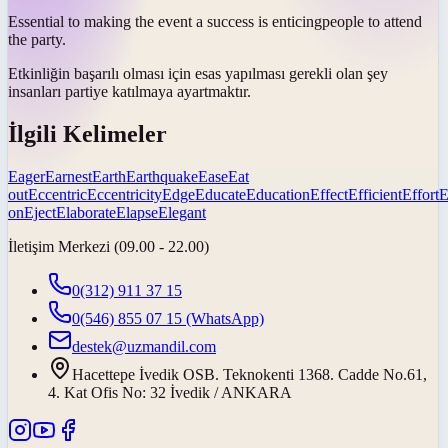
Essential to making the event a success is
enticing
people to attend
the party.
Etkinliğin başarılı olması için esas yapılması gerekli olan şey
insanları partiye katılmaya
ayartmaktır
.
İlgili Kelimeler
Eager
Earnest
Earth
Earthquake
Ease
Eat
out
Eccentric
Eccentricity
Edge
Educate
Education
Effect
Efficient
Effort
E
on
Eject
Elaborate
Elapse
Elegant
İletişim Merkezi (09.00 - 22.00)
0(312) 911 37 15
0(546) 855 07 15
(WhatsApp)
destek@uzmandil.com
Hacettepe İvedik OSB. Teknokenti 1368. Cadde No.61,
4. Kat Ofis No: 32 İvedik / ANKARA