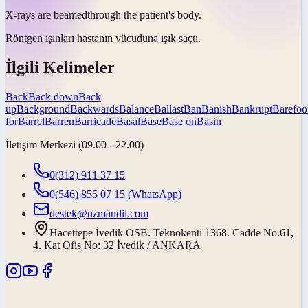
X-rays are
beamed
through the patient's body.
Röntgen ışınları hastanın vücuduna
ışık saçtı
.
İlgili Kelimeler
Back
Back down
Back
up
Background
Backwards
Balance
Ballast
Ban
Banish
Bankrupt
Barefoo
for
Barrel
Barren
Barricade
Basal
Base
Base on
Basin
İletişim Merkezi (09.00 - 22.00)
0(312) 911 37 15
0(546) 855 07 15
(WhatsApp)
destek@uzmandil.com
Hacettepe İvedik OSB. Teknokenti 1368. Cadde No.61,
4. Kat Ofis No: 32 İvedik / ANKARA