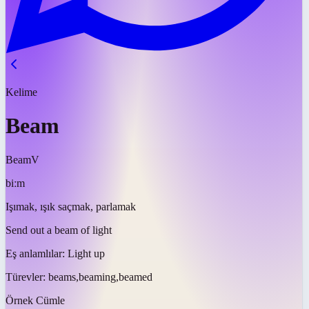
Kelime
Beam
Beam
V
biːm
Işımak, ışık saçmak, parlamak
Send out a beam of light
Eş anlamlılar:
Light up
Türevler:
beams,beaming,beamed
Örnek Cümle