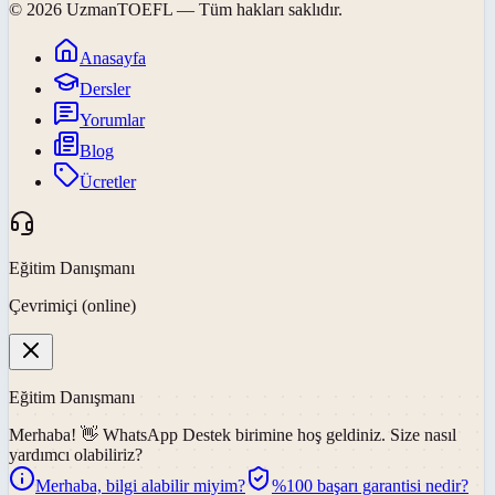
©
2026
UzmanTOEFL
— Tüm hakları saklıdır.
Anasayfa
Dersler
Yorumlar
Blog
Ücretler
Eğitim Danışmanı
Çevrimiçi (online)
Eğitim Danışmanı
Merhaba! 👋
WhatsApp Destek
birimine hoş geldiniz. Size nasıl
yardımcı olabiliriz?
Merhaba, bilgi alabilir miyim?
%100 başarı garantisi nedir?