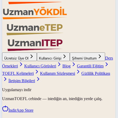
Ders
Ücretsiz Üye Ol
Kullanıcı Girişi
Şifremi Unuttum
Örnekleri
Kullanıcı Görüşleri
Blog
Garantili Eğitim
TOEFL Kelimeleri
Kullanım Sözleşmesi
Gizlilik Politikası
İletişim Bilgileri
Uygulamayı indir
UzmanTOEFL
cebinde — istediğin an, istediğin yerde çalış.
İndir
App Store