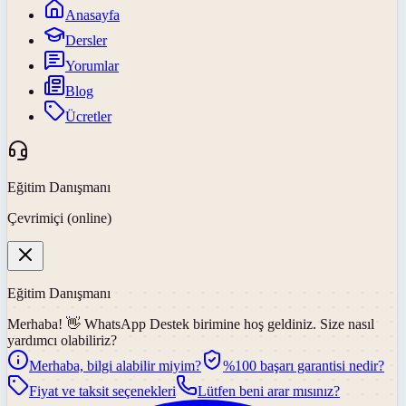
Anasayfa
Dersler
Yorumlar
Blog
Ücretler
Eğitim Danışmanı
Çevrimiçi (online)
Eğitim Danışmanı
Merhaba! 👋
WhatsApp Destek
birimine hoş geldiniz. Size nasıl
yardımcı olabiliriz?
Merhaba, bilgi alabilir miyim?
%100 başarı garantisi nedir?
Fiyat ve taksit seçenekleri
Lütfen beni arar mısınız?