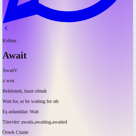
Kelime
Await
Await
V
əˈweɪt
Beklemek, hazır olmak
Wait for, or be waiting for sth
Eş anlamlılar:
Wait
Türevler:
awaits,awaiting,awaited
Örnek Cümle