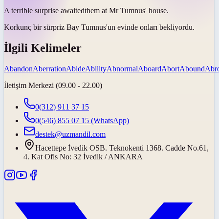
A terrible surprise
awaited
them at Mr Tumnus' house.
Korkunç bir sürpriz Bay Tumnus'un evinde onları
bekliyordu
.
İlgili Kelimeler
Abandon
Aberration
Abide
Ability
Abnormal
Aboard
Abort
Abound
Abr
İletişim Merkezi (09.00 - 22.00)
0(312) 911 37 15
0(546) 855 07 15
(WhatsApp)
destek@uzmandil.com
Hacettepe İvedik OSB. Teknokenti 1368. Cadde No.61,
4. Kat Ofis No: 32 İvedik / ANKARA