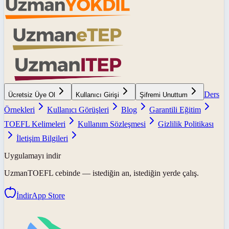
Ders
Ücretsiz Üye Ol
Kullanıcı Girişi
Şifremi Unuttum
Örnekleri
Kullanıcı Görüşleri
Blog
Garantili Eğitim
TOEFL Kelimeleri
Kullanım Sözleşmesi
Gizlilik Politikası
İletişim Bilgileri
Uygulamayı indir
UzmanTOEFL
cebinde — istediğin an, istediğin yerde çalış.
İndir
App Store