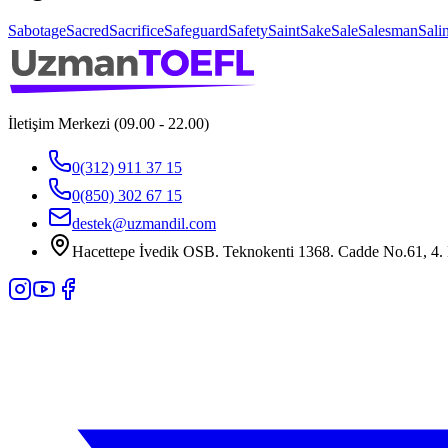
Sabotage
Sacred
Sacrifice
Safeguard
Safety
Saint
Sake
Sale
Salesman
Salin
İletişim Merkezi (09.00 - 22.00)
0(312) 911 37 15
0(850) 302 67 15
destek@uzmandil.com
Hacettepe İvedik OSB. Teknokenti 1368. Cadde No.61, 4