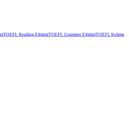
mi
TOEFL Reading Eğitimi
TOEFL Grammer Eğitimi
TOEFL Kelime