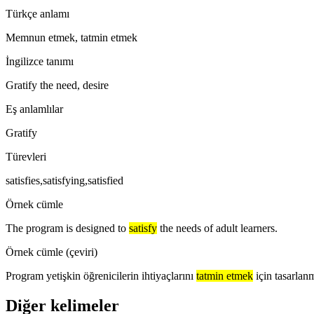
Türkçe anlamı
Memnun etmek, tatmin etmek
İngilizce tanımı
Gratify the need, desire
Eş anlamlılar
Gratify
Türevleri
satisfies,satisfying,satisfied
Örnek cümle
The program is designed to
satisfy
the needs of adult learners.
Örnek cümle (çeviri)
Program yetişkin öğrenicilerin ihtiyaçlarını
tatmin etmek
için tasarlanm
Diğer kelimeler