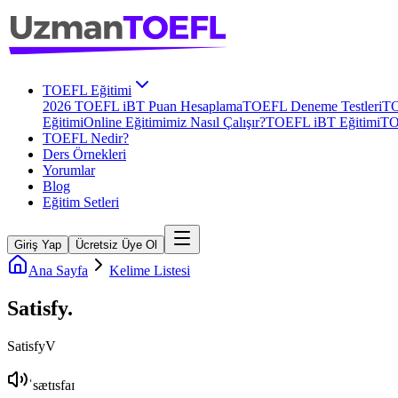
TOEFL Eğitimi
2026 TOEFL iBT Puan Hesaplama
TOEFL Deneme Testleri
TO
Eğitimi
Online Eğitimimiz Nasıl Çalışır?
TOEFL iBT Eğitimi
TO
TOEFL Nedir?
Ders Örnekleri
Yorumlar
Blog
Eğitim Setleri
Giriş Yap
Ücretsiz Üye Ol
Ana Sayfa
Kelime Listesi
Satisfy
.
Satisfy
V
ˈsætɪsfaɪ