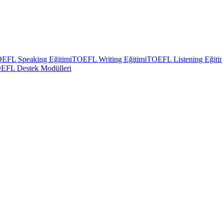
EFL Speaking Eğitimi
TOEFL Writing Eğitimi
TOEFL Listening Eğiti
EFL Destek Modülleri