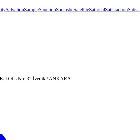
ity
Salvation
Sample
Sanction
Sarcastic
Satellite
Satirical
Satisfaction
Satisf
. Kat Ofis No: 32 İvedik / ANKARA