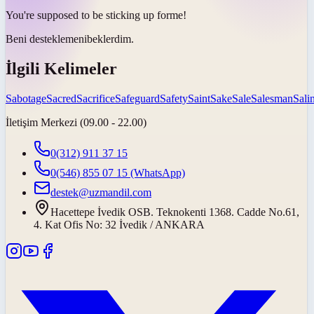
You're supposed to be
sticking up for
me!
Beni
desteklemeni
beklerdim.
İlgili Kelimeler
Sabotage
Sacred
Sacrifice
Safeguard
Safety
Saint
Sake
Sale
Salesman
Salin
İletişim Merkezi (09.00 - 22.00)
0(312) 911 37 15
0(546) 855 07 15
(WhatsApp)
destek@uzmandil.com
Hacettepe İvedik OSB. Teknokenti 1368. Cadde No.61,
4. Kat Ofis No: 32 İvedik / ANKARA