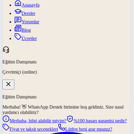
Anasayfa
Dersler
Yorumlar
Blog
Ücretler
Eğitim Danışmanı
Çevrimiçi (online)
Eğitim Danışmanı
Merhaba! 👋
WhatsApp Destek
birimine hoş geldiniz. Size nasıl
yardımcı olabiliriz?
Merhaba, bilgi alabilir miyim?
%100 başarı garantisi nedir?
Fiyat ve taksit seçenekleri
Lütfen beni arar mısınız?