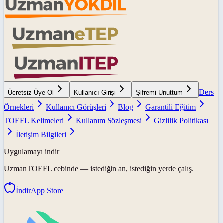
Ders
Ücretsiz Üye Ol
Kullanıcı Girişi
Şifremi Unuttum
Örnekleri
Kullanıcı Görüşleri
Blog
Garantili Eğitim
TOEFL Kelimeleri
Kullanım Sözleşmesi
Gizlilik Politikası
İletişim Bilgileri
Uygulamayı indir
UzmanTOEFL
cebinde — istediğin an, istediğin yerde çalış.
İndir
App Store