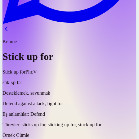
Kelime
Stick up for
Stick up for
Phr.V
stɪk ʌp fɔː
Desteklemek, savunmak
Defend against attack; fight for
Eş anlamlılar:
Defend
Türevler:
sticks up for, sticking up for, stuck up for
Örnek Cümle