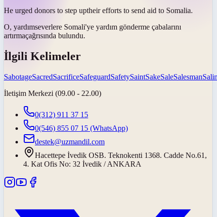
He urged donors to
step up
their efforts to send aid to Somalia.
O, yardımseverlere Somali'ye yardım gönderme çabalarını
artırma
çağrısında bulundu.
İlgili Kelimeler
Sabotage
Sacred
Sacrifice
Safeguard
Safety
Saint
Sake
Sale
Salesman
Salin
İletişim Merkezi (09.00 - 22.00)
0(312) 911 37 15
0(546) 855 07 15
(WhatsApp)
destek@uzmandil.com
Hacettepe İvedik OSB. Teknokenti 1368. Cadde No.61,
4. Kat Ofis No: 32 İvedik / ANKARA