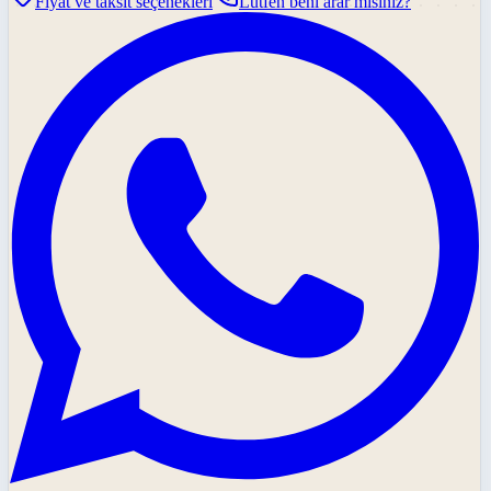
Fiyat ve taksit seçenekleri
Lütfen beni arar mısınız?