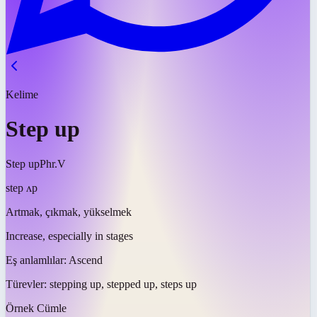
Kelime
Step up
Step up
Phr.V
step ʌp
Artmak, çıkmak, yükselmek
Increase, especially in stages
Eş anlamlılar:
Ascend
Türevler:
stepping up, stepped up, steps up
Örnek Cümle