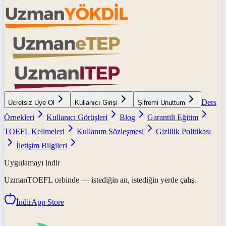
Ders
Ücretsiz Üye Ol
Kullanıcı Girişi
Şifremi Unuttum
Örnekleri
Kullanıcı Görüşleri
Blog
Garantili Eğitim
TOEFL Kelimeleri
Kullanım Sözleşmesi
Gizlilik Politikası
İletişim Bilgileri
Uygulamayı indir
UzmanTOEFL
cebinde — istediğin an, istediğin yerde çalış.
İndir
App Store