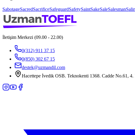
Sabotage
Sacred
Sacrifice
Safeguard
Safety
Saint
Sake
Sale
Salesman
Salin
İletişim Merkezi (09.00 - 22.00)
0(312) 911 37 15
0(850) 302 67 15
destek@uzmandil.com
Hacettepe İvedik OSB. Teknokenti 1368. Cadde No.61, 4