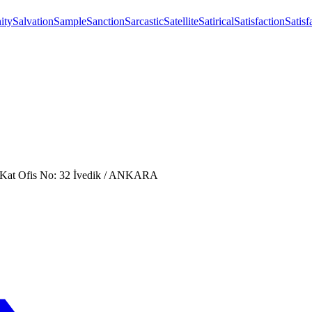
ity
Salvation
Sample
Sanction
Sarcastic
Satellite
Satirical
Satisfaction
Satisf
. Kat Ofis No: 32 İvedik / ANKARA