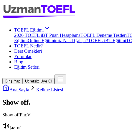
TOEFL Eğitimi
2026 TOEFL iBT Puan Hesaplama
TOEFL Deneme Testleri
TO
Eğitimi
Online Eğitimimiz Nasıl Çalışır?
TOEFL iBT Eğitimi
TO
TOEFL Nedir?
Ders Örnekleri
Yorumlar
Blog
Eğitim Setleri
Giriş Yap
Ücretsiz Üye Ol
Ana Sayfa
Kelime Listesi
Show off
.
Show off
Phr.V
ʃəʊ ɒf