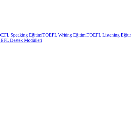
EFL Speaking Eğitimi
TOEFL Writing Eğitimi
TOEFL Listening Eğiti
EFL Destek Modülleri