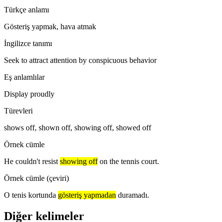
Türkçe anlamı
Gösteriş yapmak, hava atmak
İngilizce tanımı
Seek to attract attention by conspicuous behavior
Eş anlamlılar
Display proudly
Türevleri
shows off, shown off, showing off, showed off
Örnek cümle
He couldn't resist
showing off
on the tennis court.
Örnek cümle (çeviri)
O tenis kortunda
gösteriş yapmadan
duramadı.
Diğer kelimeler