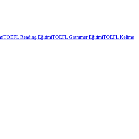
mi
TOEFL Reading Eğitimi
TOEFL Grammer Eğitimi
TOEFL Kelime