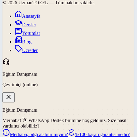
©
2026
UzmanTOEFL
— Tüm hakları saklıdır.
Anasayfa
Dersler
Yorumlar
Blog
Ücretler
Eğitim Danışmanı
Çevrimiçi (online)
Eğitim Danışmanı
Merhaba! 👋
WhatsApp Destek
birimine hoş geldiniz. Size nasıl
yardımcı olabiliriz?
Merhaba, bilgi alabilir miyim?
%100 başarı garantisi nedir?