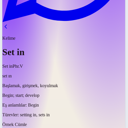
Kelime
Set in
Set in
Phr.V
set ɪn
Başlamak, girişmek, koyulmak
Begin; start; develop
Eş anlamlılar:
Begin
Türevler:
setting in, sets in
Örnek Cümle