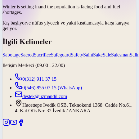
Winter is
setting in
and the population is facing food and fuel
shortages.
Kış
başlıyor
ve nüfus yiyecek ve yakıt kısıtlamasıyla karşı karşıya
geliyor.
İlgili Kelimeler
Sabotage
Sacred
Sacrifice
Safeguard
Safety
Saint
Sake
Sale
Salesman
Salin
İletişim Merkezi (09.00 - 22.00)
0(312) 911 37 15
0(546) 855 07 15
(WhatsApp)
destek@uzmandil.com
Hacettepe İvedik OSB. Teknokenti 1368. Cadde No.61,
4. Kat Ofis No: 32 İvedik / ANKARA