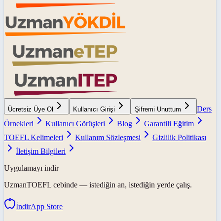
Ders
Ücretsiz Üye Ol
Kullanıcı Girişi
Şifremi Unuttum
Örnekleri
Kullanıcı Görüşleri
Blog
Garantili Eğitim
TOEFL Kelimeleri
Kullanım Sözleşmesi
Gizlilik Politikası
İletişim Bilgileri
Uygulamayı indir
UzmanTOEFL
cebinde — istediğin an, istediğin yerde çalış.
İndir
App Store