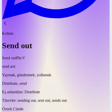
Kelime
Send out
Send out
Phr.V
send aʊt
Yaymak, göndermek, yollamak
Distribute, send
Eş anlamlılar:
Distribute
Türevler:
sending out, sent out, sends out
Örnek Cümle