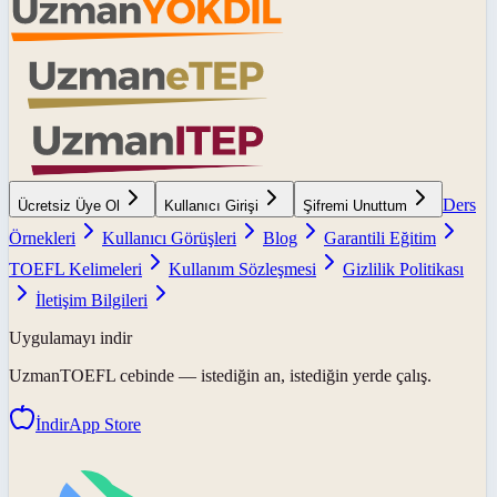
Ders
Ücretsiz Üye Ol
Kullanıcı Girişi
Şifremi Unuttum
Örnekleri
Kullanıcı Görüşleri
Blog
Garantili Eğitim
TOEFL Kelimeleri
Kullanım Sözleşmesi
Gizlilik Politikası
İletişim Bilgileri
Uygulamayı indir
UzmanTOEFL
cebinde — istediğin an, istediğin yerde çalış.
İndir
App Store