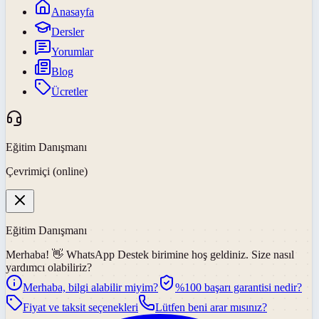
Anasayfa
Dersler
Yorumlar
Blog
Ücretler
Eğitim Danışmanı
Çevrimiçi (online)
Eğitim Danışmanı
Merhaba! 👋
WhatsApp Destek
birimine hoş geldiniz. Size nasıl
yardımcı olabiliriz?
Merhaba, bilgi alabilir miyim?
%100 başarı garantisi nedir?
Fiyat ve taksit seçenekleri
Lütfen beni arar mısınız?