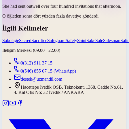
She had
sent out
well over four hundred invitations that afternoon.
O öğleden sonra dört yüzden fazla davetiye
gönderdi
.
İlgili Kelimeler
Sabotage
Sacred
Sacrifice
Safeguard
Safety
Saint
Sake
Sale
Salesman
Salin
İletişim Merkezi (09.00 - 22.00)
0(312) 911 37 15
0(546) 855 07 15
(WhatsApp)
destek@uzmandil.com
Hacettepe İvedik OSB. Teknokenti 1368. Cadde No.61,
4. Kat Ofis No: 32 İvedik / ANKARA