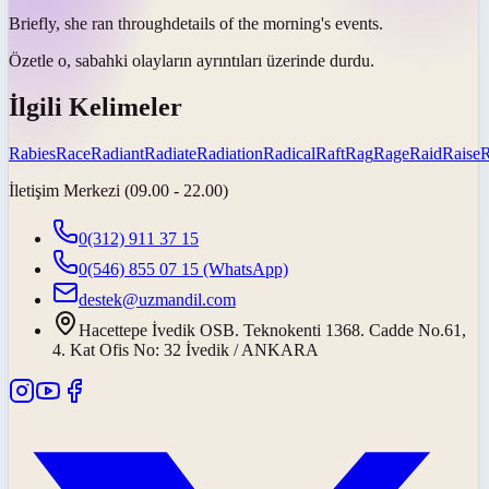
Briefly, she
ran through
details of the morning's events.
Özetle o, sabahki olayların
ayrıntıları üzerinde durdu
.
İlgili Kelimeler
Rabies
Race
Radiant
Radiate
Radiation
Radical
Raft
Rag
Rage
Raid
Raise
İletişim Merkezi (09.00 - 22.00)
0(312) 911 37 15
0(546) 855 07 15
(WhatsApp)
destek@uzmandil.com
Hacettepe İvedik OSB. Teknokenti 1368. Cadde No.61,
4. Kat Ofis No: 32 İvedik / ANKARA