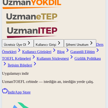
Ders
Ücretsiz Üye Ol
Kullanıcı Girişi
Şifremi Unuttum
Örnekleri
Kullanıcı Görüşleri
Blog
Garantili Eğitim
TOEFL Kelimeleri
Kullanım Sözleşmesi
Gizlilik Politikası
İletişim Bilgileri
Uygulamayı indir
UzmanTOEFL
cebinde — istediğin an, istediğin yerde çalış.
İndir
App Store