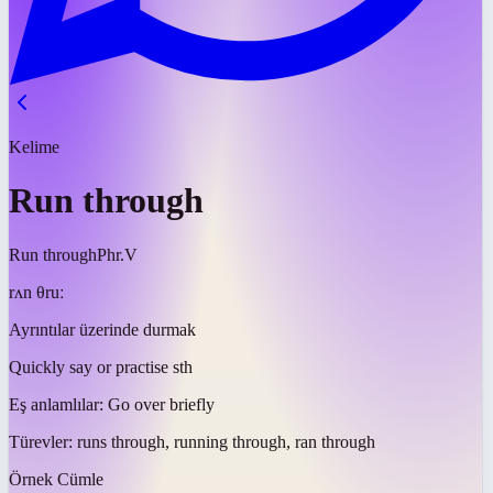
Kelime
Run through
Run through
Phr.V
rʌn θruː
Ayrıntılar üzerinde durmak
Quickly say or practise sth
Eş anlamlılar:
Go over briefly
Türevler:
runs through, running through, ran through
Örnek Cümle