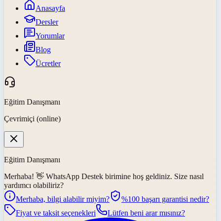
Anasayfa
Dersler
Yorumlar
Blog
Ücretler
Eğitim Danışmanı
Çevrimiçi (online)
Eğitim Danışmanı
Merhaba! 👋
WhatsApp Destek
birimine hoş geldiniz. Size nasıl
yardımcı olabiliriz?
Merhaba, bilgi alabilir miyim?
%100 başarı garantisi nedir?
Fiyat ve taksit seçenekleri
Lütfen beni arar mısınız?