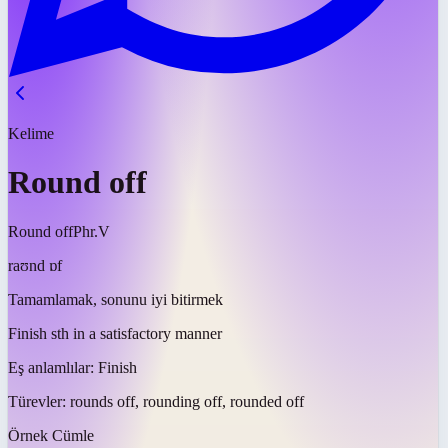
Kelime
Round off
Round off
Phr.V
raʊnd ɒf
Tamamlamak, sonunu iyi bitirmek
Finish sth in a satisfactory manner
Eş anlamlılar:
Finish
Türevler:
rounds off, rounding off, rounded off
Örnek Cümle