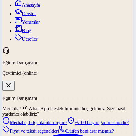
Anasayfa
Dersler
Yorumlar
Blog
Ücretler
Eğitim Danışmanı
Çevrimiçi (online)
Eğitim Danışmanı
Merhaba! 👋
WhatsApp Destek
birimine hoş geldiniz. Size nasıl
yardımcı olabiliriz?
Merhaba, bilgi alabilir miyim?
%100 başarı garantisi nedir?
Fiyat ve taksit seçenekleri
Lütfen beni arar mısınız?