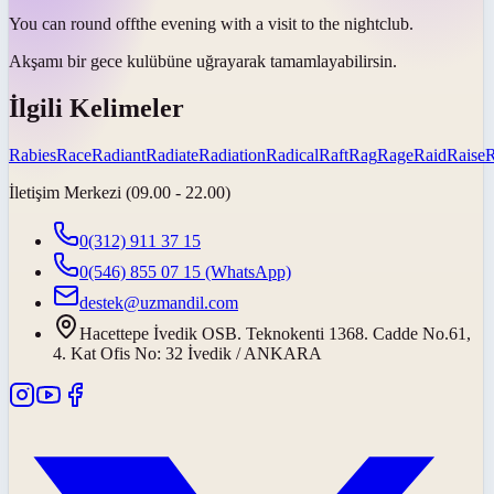
You can
round off
the evening with a visit to the nightclub.
Akşamı bir gece kulübüne uğrayarak
tamamlayabilirsin
.
İlgili Kelimeler
Rabies
Race
Radiant
Radiate
Radiation
Radical
Raft
Rag
Rage
Raid
Raise
İletişim Merkezi (09.00 - 22.00)
0(312) 911 37 15
0(546) 855 07 15
(WhatsApp)
destek@uzmandil.com
Hacettepe İvedik OSB. Teknokenti 1368. Cadde No.61,
4. Kat Ofis No: 32 İvedik / ANKARA