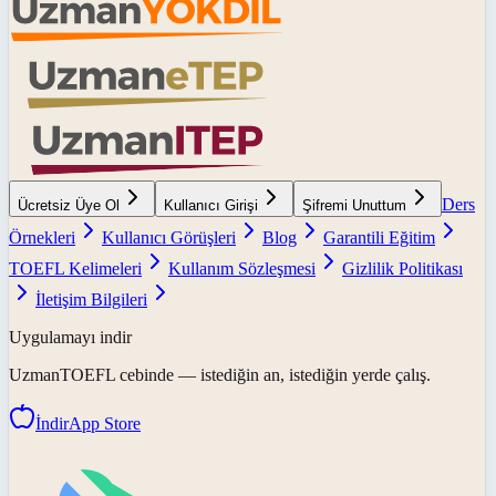
Ders
Ücretsiz Üye Ol
Kullanıcı Girişi
Şifremi Unuttum
Örnekleri
Kullanıcı Görüşleri
Blog
Garantili Eğitim
TOEFL Kelimeleri
Kullanım Sözleşmesi
Gizlilik Politikası
İletişim Bilgileri
Uygulamayı indir
UzmanTOEFL
cebinde — istediğin an, istediğin yerde çalış.
İndir
App Store