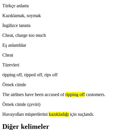
Türkçe anlamı
Kazıklamak, soymak
İngilizce tanımı
Cheat, charge too much
Eş anlamlılar
Cheat
Türevleri
ripping off, ripped off, rips off
Örnek cümle
The airlines have been accused of
ripping off
customers.
Örnek cümle (çeviri)
Havayolları müşterilerini
kazıkladığı
için suçlandı.
Diğer kelimeler