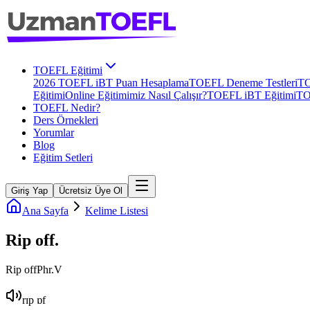
TOEFL Eğitimi
2026 TOEFL iBT Puan Hesaplama
TOEFL Deneme Testleri
TO
Eğitimi
Online Eğitimimiz Nasıl Çalışır?
TOEFL iBT Eğitimi
TO
TOEFL Nedir?
Ders Örnekleri
Yorumlar
Blog
Eğitim Setleri
Giriş Yap
Ücretsiz Üye Ol
Ana Sayfa
Kelime Listesi
Rip off
.
Rip off
Phr.V
rɪp ɒf