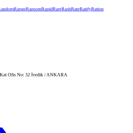
Random
Range
Ransom
Rapid
Rare
Rash
Rate
Ratify
Ration
. Kat Ofis No: 32 İvedik / ANKARA