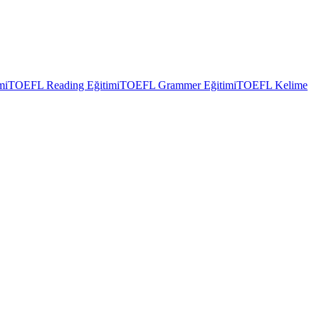
mi
TOEFL Reading Eğitimi
TOEFL Grammer Eğitimi
TOEFL Kelime