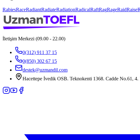
Rabies
Race
Radiant
Radiate
Radiation
Radical
Raft
Rag
Rage
Raid
Raise
İletişim Merkezi (09.00 - 22.00)
0(312) 911 37 15
0(850) 302 67 15
destek@uzmandil.com
Hacettepe İvedik OSB. Teknokenti 1368. Cadde No.61, 4