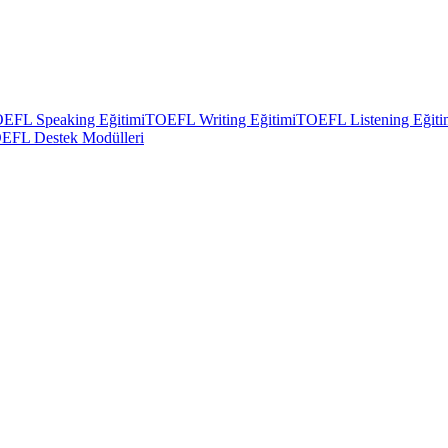
EFL Speaking Eğitimi
TOEFL Writing Eğitimi
TOEFL Listening Eğiti
EFL Destek Modülleri