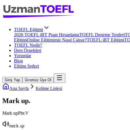
TOEFL Eğitimi
2026 TOEFL iBT Puan Hesaplama
TOEFL Deneme Testleri
TO
Eğitimi
Online Eğitimimiz Nasıl Çalışır?
TOEFL iBT Eğitimi
TO
TOEFL Nedir?
Ders Örnekleri
Yorumlar
Blog
Eğitim Setleri
Giriş Yap
Ücretsiz Üye Ol
Ana Sayfa
Kelime Listesi
Mark up
.
Mark up
Phr.V
mɑːk ʌp