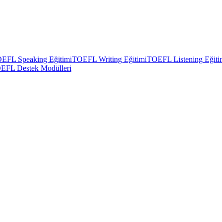
EFL Speaking Eğitimi
TOEFL Writing Eğitimi
TOEFL Listening Eğiti
EFL Destek Modülleri