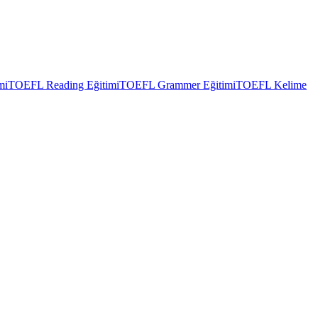
mi
TOEFL Reading Eğitimi
TOEFL Grammer Eğitimi
TOEFL Kelime