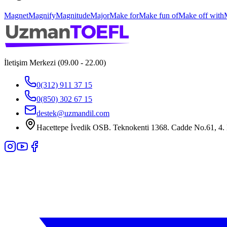
Magnet
Magnify
Magnitude
Major
Make for
Make fun of
Make off with
İletişim Merkezi (09.00 - 22.00)
0(312) 911 37 15
0(850) 302 67 15
destek@uzmandil.com
Hacettepe İvedik OSB. Teknokenti 1368. Cadde No.61, 4