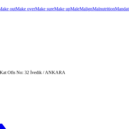
Make out
Make over
Make sure
Make up
Male
Malign
Malnutrition
Mandat
. Kat Ofis No: 32 İvedik / ANKARA