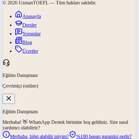
©
2026
UzmanTOEFL
— Tüm hakları saklıdır.
Anasayfa
Dersler
Yorumlar
Blog
Ücretler
Eğitim Danışmanı
Çevrimiçi (online)
Eğitim Danışmanı
Merhaba! 👋
WhatsApp Destek
birimine hoş geldiniz. Size nasıl
yardımcı olabiliriz?
Merhaba, bilgi alabilir miyim?
%100 başarı garantisi nedir?