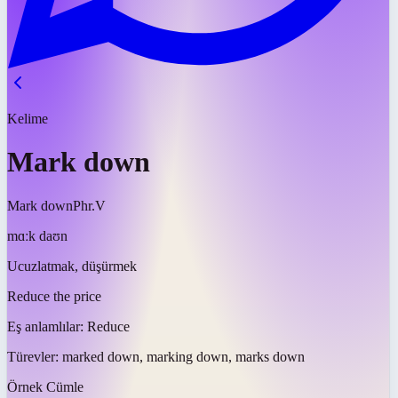
Kelime
Mark down
Mark down
Phr.V
mɑːk daʊn
Ucuzlatmak, düşürmek
Reduce the price
Eş anlamlılar:
Reduce
Türevler:
marked down, marking down, marks down
Örnek Cümle