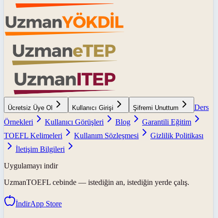
Ders
Ücretsiz Üye Ol
Kullanıcı Girişi
Şifremi Unuttum
Örnekleri
Kullanıcı Görüşleri
Blog
Garantili Eğitim
TOEFL Kelimeleri
Kullanım Sözleşmesi
Gizlilik Politikası
İletişim Bilgileri
Uygulamayı indir
UzmanTOEFL
cebinde — istediğin an, istediğin yerde çalış.
İndir
App Store