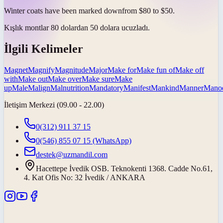
Winter coats have been
marked down
from $80 to $50.
Kışlık montlar 80 dolardan 50 dolara
ucuzladı
.
İlgili Kelimeler
Magnet
Magnify
Magnitude
Major
Make for
Make fun of
Make off
with
Make out
Make over
Make sure
Make
up
Male
Malign
Malnutrition
Mandatory
Manifest
Mankind
Manner
Mano
İletişim Merkezi (09.00 - 22.00)
0(312) 911 37 15
0(546) 855 07 15
(WhatsApp)
destek@uzmandil.com
Hacettepe İvedik OSB. Teknokenti 1368. Cadde No.61,
4. Kat Ofis No: 32 İvedik / ANKARA