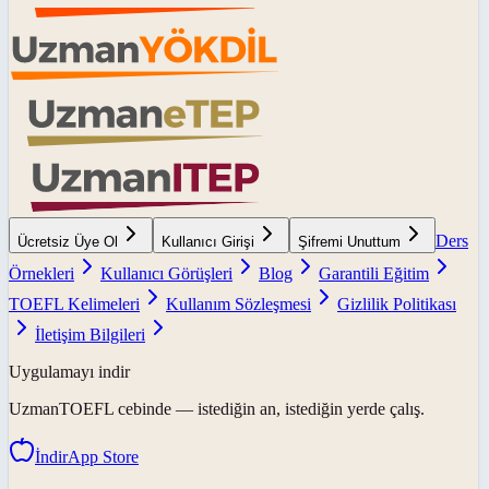
Ders
Ücretsiz Üye Ol
Kullanıcı Girişi
Şifremi Unuttum
Örnekleri
Kullanıcı Görüşleri
Blog
Garantili Eğitim
TOEFL Kelimeleri
Kullanım Sözleşmesi
Gizlilik Politikası
İletişim Bilgileri
Uygulamayı indir
UzmanTOEFL
cebinde — istediğin an, istediğin yerde çalış.
İndir
App Store