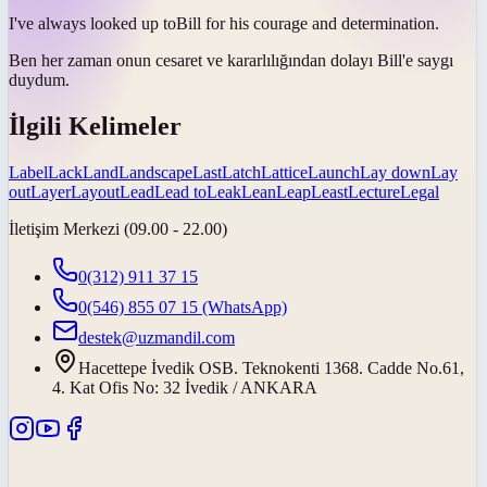
I've always
looked up to
Bill for his courage and determination.
Ben her zaman onun cesaret ve kararlılığından dolayı Bill'e
saygı
duydum
.
İlgili Kelimeler
Label
Lack
Land
Landscape
Last
Latch
Lattice
Launch
Lay down
Lay
out
Layer
Layout
Lead
Lead to
Leak
Lean
Leap
Least
Lecture
Legal
İletişim Merkezi (09.00 - 22.00)
0(312) 911 37 15
0(546) 855 07 15
(WhatsApp)
destek@uzmandil.com
Hacettepe İvedik OSB. Teknokenti 1368. Cadde No.61,
4. Kat Ofis No: 32 İvedik / ANKARA