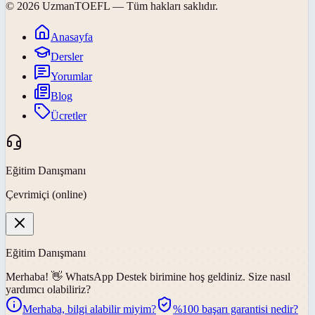
©
2026
UzmanTOEFL
— Tüm hakları saklıdır.
Anasayfa
Dersler
Yorumlar
Blog
Ücretler
Eğitim Danışmanı
Çevrimiçi (online)
Eğitim Danışmanı
Merhaba! 👋
WhatsApp Destek
birimine hoş geldiniz. Size nasıl
yardımcı olabiliriz?
Merhaba, bilgi alabilir miyim?
%100 başarı garantisi nedir?