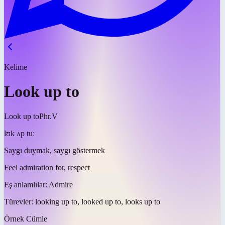
Kelime
Look up to
Look up to
Phr.V
lʊk ʌp tuː
Saygı duymak, saygı göstermek
Feel admiration for, respect
Eş anlamlılar:
Admire
Türevler:
looking up to, looked up to, looks up to
Örnek Cümle