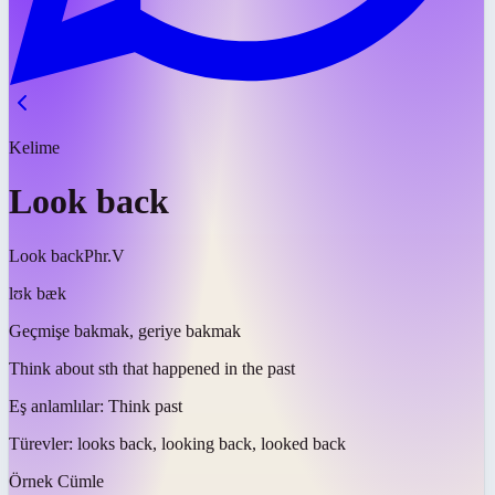
Kelime
Look back
Look back
Phr.V
lʊk bæk
Geçmişe bakmak, geriye bakmak
Think about sth that happened in the past
Eş anlamlılar:
Think past
Türevler:
looks back, looking back, looked back
Örnek Cümle