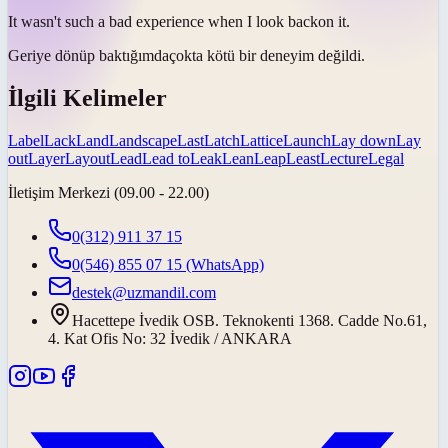
It wasn't such a bad experience when I
look back
on it.
Geriye dönüp baktığımda
çokta kötü bir deneyim değildi.
İlgili Kelimeler
Label
Lack
Land
Landscape
Last
Latch
Lattice
Launch
Lay down
Lay
out
Layer
Layout
Lead
Lead to
Leak
Lean
Leap
Least
Lecture
Legal
İletişim Merkezi (09.00 - 22.00)
0(312) 911 37 15
0(546) 855 07 15
(WhatsApp)
destek@uzmandil.com
Hacettepe İvedik OSB. Teknokenti 1368. Cadde No.61,
4. Kat Ofis No: 32 İvedik / ANKARA