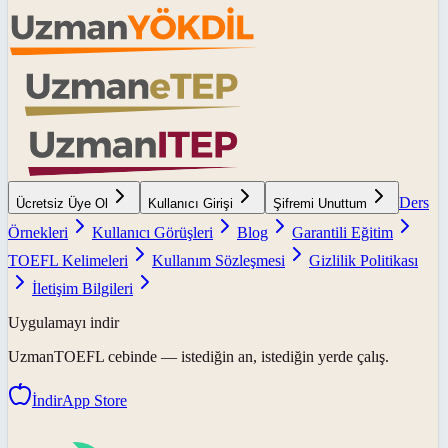
Ders
Ücretsiz Üye Ol
Kullanıcı Girişi
Şifremi Unuttum
Örnekleri
Kullanıcı Görüşleri
Blog
Garantili Eğitim
TOEFL Kelimeleri
Kullanım Sözleşmesi
Gizlilik Politikası
İletişim Bilgileri
Uygulamayı indir
UzmanTOEFL
cebinde — istediğin an, istediğin yerde çalış.
İndir
App Store