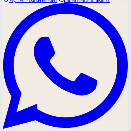
Fiyat ve taksit seçenekleri
Lütfen beni arar mısınız?