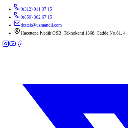
0(312) 911 37 15
0(850) 302 67 15
destek@uzmandil.com
Hacettepe İvedik OSB. Teknokenti 1368. Cadde No.61, 4