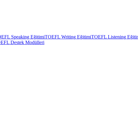
EFL Speaking Eğitimi
TOEFL Writing Eğitimi
TOEFL Listening Eğiti
EFL Destek Modülleri