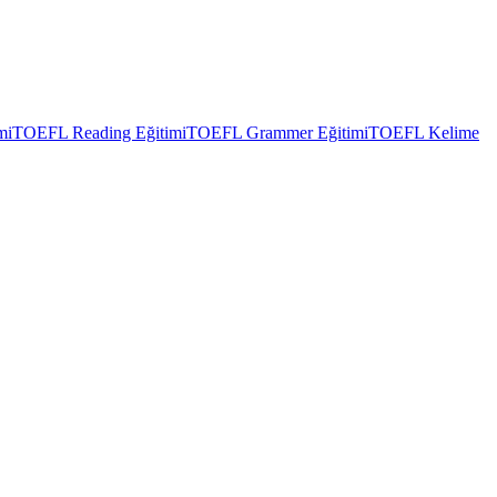
mi
TOEFL Reading Eğitimi
TOEFL Grammer Eğitimi
TOEFL Kelime