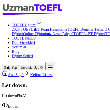
TOEFL Eğitimi
2026 TOEFL iBT Puan Hesaplama
TOEFL Deneme Testleri
TO
Eğitimi
Online Eğitimimiz Nasıl Çalışır?
TOEFL iBT Eğitimi
TO
TOEFL Nedir?
Ders Örnekleri
Yorumlar
Blog
Eğitim Setleri
Giriş Yap
Ücretsiz Üye Ol
Ana Sayfa
Kelime Listesi
Let down
.
Let down
Phr.V
let daʊn