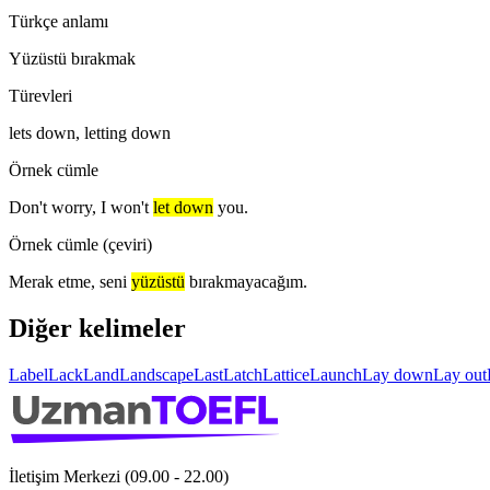
Türkçe anlamı
Yüzüstü bırakmak
Türevleri
lets down, letting down
Örnek cümle
Don't worry, I won't
let down
you.
Örnek cümle (çeviri)
Merak etme, seni
yüzüstü
bırakmayacağım.
Diğer kelimeler
Label
Lack
Land
Landscape
Last
Latch
Lattice
Launch
Lay down
Lay out
İletişim Merkezi (09.00 - 22.00)