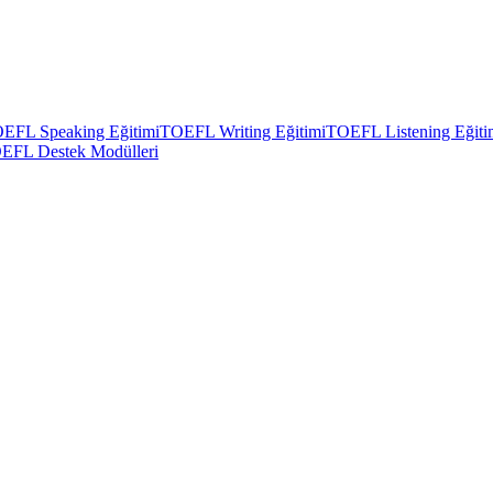
EFL Speaking Eğitimi
TOEFL Writing Eğitimi
TOEFL Listening Eğiti
EFL Destek Modülleri