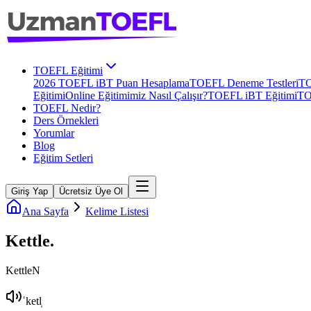
TOEFL Eğitimi
2026 TOEFL iBT Puan Hesaplama
TOEFL Deneme Testleri
TO
Eğitimi
Online Eğitimimiz Nasıl Çalışır?
TOEFL iBT Eğitimi
TO
TOEFL Nedir?
Ders Örnekleri
Yorumlar
Blog
Eğitim Setleri
Giriş Yap
Ücretsiz Üye Ol
Ana Sayfa
Kelime Listesi
Kettle
.
Kettle
N
ˈketl̩