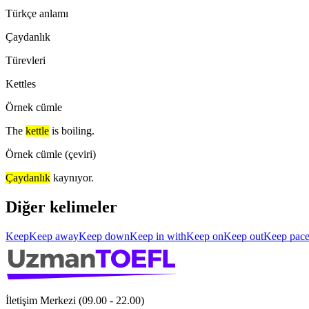
Türkçe anlamı
Çaydanlık
Türevleri
Kettles
Örnek cümle
The
kettle
is boiling.
Örnek cümle (çeviri)
Çaydanlık
kaynıyor.
Diğer kelimeler
Keep
Keep away
Keep down
Keep in with
Keep on
Keep out
Keep pace
İletişim Merkezi (09.00 - 22.00)