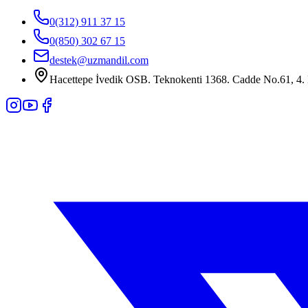
0(312) 911 37 15
0(850) 302 67 15
destek@uzmandil.com
Hacettepe İvedik OSB. Teknokenti 1368. Cadde No.61, 4