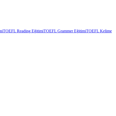
mi
TOEFL Reading Eğitimi
TOEFL Grammer Eğitimi
TOEFL Kelime