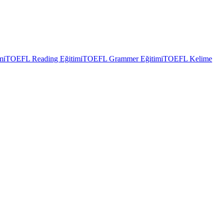
mi
TOEFL Reading Eğitimi
TOEFL Grammer Eğitimi
TOEFL Kelime