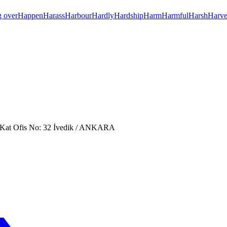
 over
Happen
Harass
Harbour
Hardly
Hardship
Harm
Harmful
Harsh
Harve
. Kat Ofis No: 32 İvedik / ANKARA