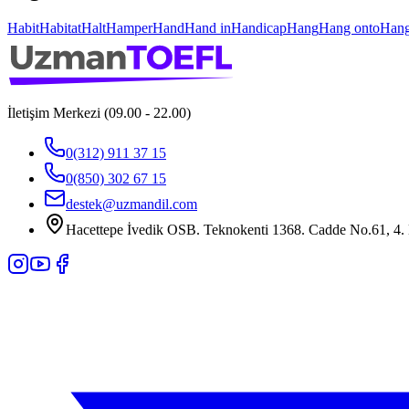
Habit
Habitat
Halt
Hamper
Hand
Hand in
Handicap
Hang
Hang onto
Hang
İletişim Merkezi (09.00 - 22.00)
0(312) 911 37 15
0(850) 302 67 15
destek@uzmandil.com
Hacettepe İvedik OSB. Teknokenti 1368. Cadde No.61, 4