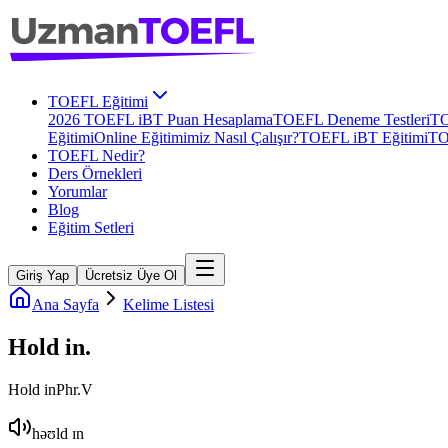
TOEFL Eğitimi
2026 TOEFL iBT Puan Hesaplama
TOEFL Deneme Testleri
TO
Eğitimi
Online Eğitimimiz Nasıl Çalışır?
TOEFL iBT Eğitimi
TO
TOEFL Nedir?
Ders Örnekleri
Yorumlar
Blog
Eğitim Setleri
Giriş Yap
Ücretsiz Üye Ol
Ana Sayfa
Kelime Listesi
Hold in
.
Hold in
Phr.V
həʊld ɪn