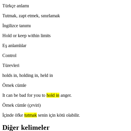
Türkçe anlamı
Tutmak, zapt etmek, sınırlamak
İngilizce tanımı
Hold or keep within limits
Eş anlamlılar
Control
Türevleri
holds in, holding in, held in
Örnek cümle
It can be bad for you to
hold in
anger.
Örnek cümle (çeviri)
İçinde öfke
tutmak
senin için kötü olabilir.
Diğer kelimeler