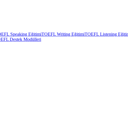
EFL Speaking Eğitimi
TOEFL Writing Eğitimi
TOEFL Listening Eğiti
EFL Destek Modülleri