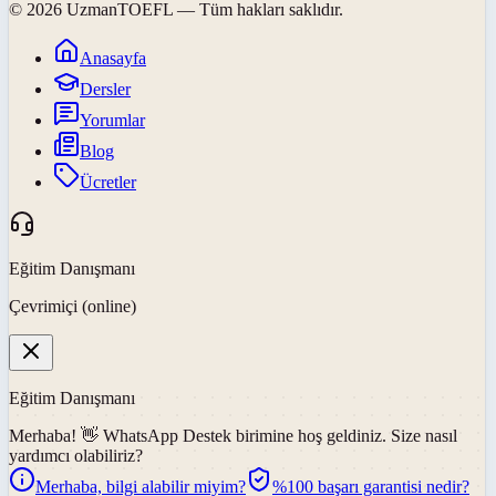
©
2026
UzmanTOEFL
— Tüm hakları saklıdır.
Anasayfa
Dersler
Yorumlar
Blog
Ücretler
Eğitim Danışmanı
Çevrimiçi (online)
Eğitim Danışmanı
Merhaba! 👋
WhatsApp Destek
birimine hoş geldiniz. Size nasıl
yardımcı olabiliriz?
Merhaba, bilgi alabilir miyim?
%100 başarı garantisi nedir?