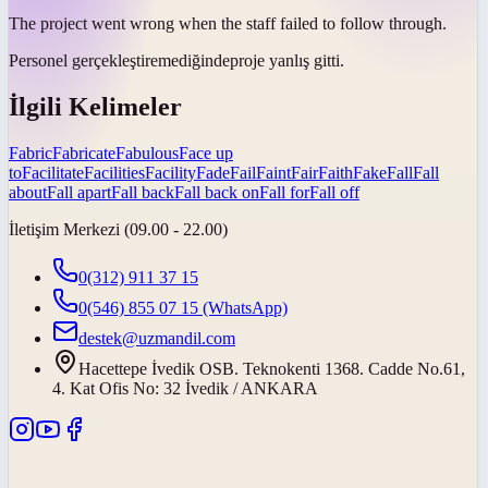
The project went wrong when the staff failed to
follow through
.
Personel
gerçekleştiremediğinde
proje yanlış gitti.
İlgili Kelimeler
Fabric
Fabricate
Fabulous
Face up
to
Facilitate
Facilities
Facility
Fade
Fail
Faint
Fair
Faith
Fake
Fall
Fall
about
Fall apart
Fall back
Fall back on
Fall for
Fall off
İletişim Merkezi (09.00 - 22.00)
0(312) 911 37 15
0(546) 855 07 15
(WhatsApp)
destek@uzmandil.com
Hacettepe İvedik OSB. Teknokenti 1368. Cadde No.61,
4. Kat Ofis No: 32 İvedik / ANKARA