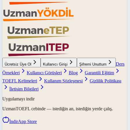
Ders
Ücretsiz Üye Ol
Kullanıcı Girişi
Şifremi Unuttum
Örnekleri
Kullanıcı Görüşleri
Blog
Garantili Eğitim
TOEFL Kelimeleri
Kullanım Sözleşmesi
Gizlilik Politikası
İletişim Bilgileri
Uygulamayı indir
UzmanTOEFL
cebinde — istediğin an, istediğin yerde çalış.
İndir
App Store