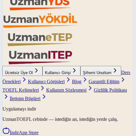
Ders
Ücretsiz Üye Ol
Kullanıcı Girişi
Şifremi Unuttum
Örnekleri
Kullanıcı Görüşleri
Blog
Garantili Eğitim
TOEFL Kelimeleri
Kullanım Sözleşmesi
Gizlilik Politikası
İletişim Bilgileri
Uygulamayı indir
UzmanTOEFL
cebinde — istediğin an, istediğin yerde çalış.
İndir
App Store