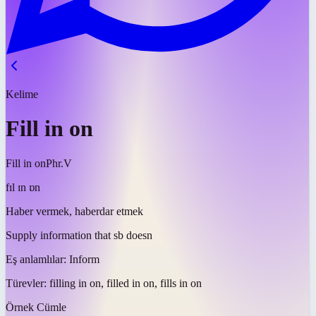
Kelime
Fill in on
Fill in on
Phr.V
fɪl ɪn ɒn
Haber vermek, haberdar etmek
Supply information that sb doesn
Eş anlamlılar:
Inform
Türevler:
filling in on, filled in on, fills in on
Örnek Cümle