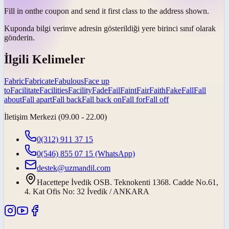
Fill in on
the coupon and send it first class to the address shown.
Kuponda
bilgi verin
ve adresin gösterildiği yere birinci sınıf olarak
gönderin.
İlgili Kelimeler
Fabric
Fabricate
Fabulous
Face up
to
Facilitate
Facilities
Facility
Fade
Fail
Faint
Fair
Faith
Fake
Fall
Fall
about
Fall apart
Fall back
Fall back on
Fall for
Fall off
İletişim Merkezi (09.00 - 22.00)
0(312) 911 37 15
0(546) 855 07 15
(WhatsApp)
destek@uzmandil.com
Hacettepe İvedik OSB. Teknokenti 1368. Cadde No.61,
4. Kat Ofis No: 32 İvedik / ANKARA