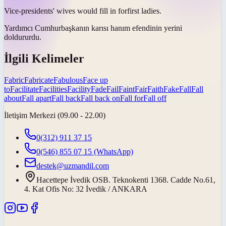
Vice-presidents' wives would
fill in for
first ladies.
Yardımcı Cumhurbaşkanın karısı hanım efendinin
yerini
doldururdu
.
İlgili Kelimeler
Fabric
Fabricate
Fabulous
Face up
to
Facilitate
Facilities
Facility
Fade
Fail
Faint
Fair
Faith
Fake
Fall
Fall
about
Fall apart
Fall back
Fall back on
Fall for
Fall off
İletişim Merkezi (09.00 - 22.00)
0(312) 911 37 15
0(546) 855 07 15
(WhatsApp)
destek@uzmandil.com
Hacettepe İvedik OSB. Teknokenti 1368. Cadde No.61,
4. Kat Ofis No: 32 İvedik / ANKARA