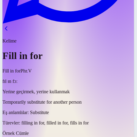
Kelime
Fill in for
Fill in for
Phr.V
fɪl ɪn fɔː
Yerine geçirmek, yerine kullanmak
Temporarily substitute for another person
Eş anlamlılar:
Substitute
Türevler:
filling in for, filled in for, fills in for
Örnek Cümle