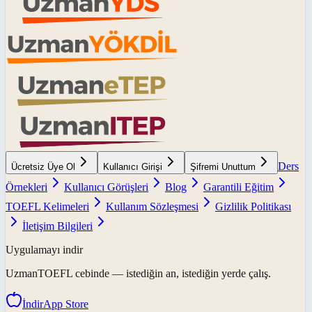
Ders
Ücretsiz Üye Ol
Kullanıcı Girişi
Şifremi Unuttum
Örnekleri
Kullanıcı Görüşleri
Blog
Garantili Eğitim
TOEFL Kelimeleri
Kullanım Sözleşmesi
Gizlilik Politikası
İletişim Bilgileri
Uygulamayı indir
UzmanTOEFL
cebinde — istediğin an, istediğin yerde çalış.
İndir
App Store