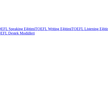
EFL Speaking Eğitimi
TOEFL Writing Eğitimi
TOEFL Listening Eğiti
EFL Destek Modülleri