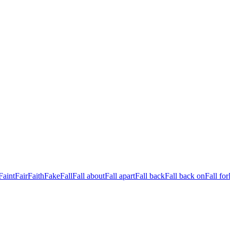
Faint
Fair
Faith
Fake
Fall
Fall about
Fall apart
Fall back
Fall back on
Fall for