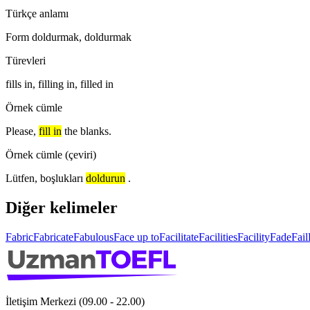
Türkçe anlamı
Form doldurmak, doldurmak
Türevleri
fills in, filling in, filled in
Örnek cümle
Please,
fill in
the blanks.
Örnek cümle (çeviri)
Lütfen, boşlukları
doldurun
.
Diğer kelimeler
Fabric
Fabricate
Fabulous
Face up to
Facilitate
Facilities
Facility
Fade
Fail
İletişim Merkezi (09.00 - 22.00)