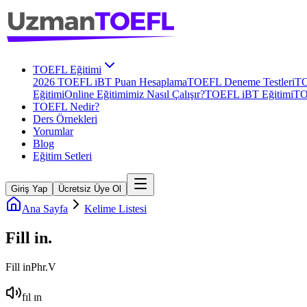
TOEFL Eğitimi
2026 TOEFL iBT Puan Hesaplama
TOEFL Deneme Testleri
TO
Eğitimi
Online Eğitimimiz Nasıl Çalışır?
TOEFL iBT Eğitimi
TO
TOEFL Nedir?
Ders Örnekleri
Yorumlar
Blog
Eğitim Setleri
Giriş Yap
Ücretsiz Üye Ol
Ana Sayfa
Kelime Listesi
Fill in
.
Fill in
Phr.V
fɪl ɪn