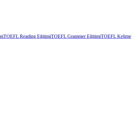
mi
TOEFL Reading Eğitimi
TOEFL Grammer Eğitimi
TOEFL Kelime