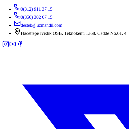
0(312) 911 37 15
0(850) 302 67 15
destek@uzmandil.com
Hacettepe İvedik OSB. Teknokenti 1368. Cadde No.61, 4