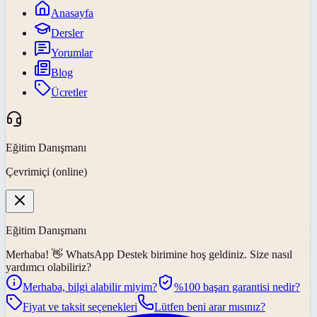
Anasayfa
Dersler
Yorumlar
Blog
Ücretler
Eğitim Danışmanı
Çevrimiçi (online)
Eğitim Danışmanı
Merhaba! 👋
WhatsApp Destek
birimine hoş geldiniz. Size nasıl
yardımcı olabiliriz?
Merhaba, bilgi alabilir miyim?
%100 başarı garantisi nedir?
Fiyat ve taksit seçenekleri
Lütfen beni arar mısınız?