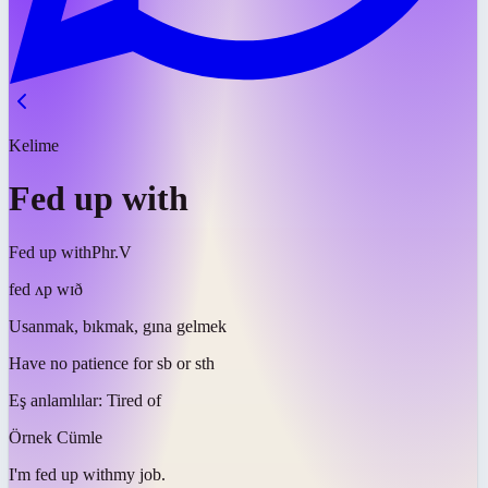
Kelime
Fed up with
Fed up with
Phr.V
fed ʌp wɪð
Usanmak, bıkmak, gına gelmek
Have no patience for sb or sth
Eş anlamlılar:
Tired of
Örnek Cümle
I'm
fed up with
my job.