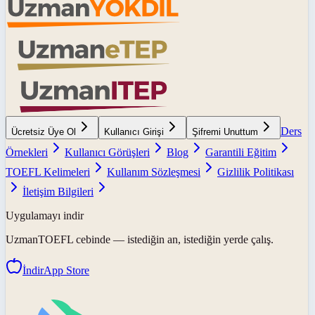
Ders
Ücretsiz Üye Ol
Kullanıcı Girişi
Şifremi Unuttum
Örnekleri
Kullanıcı Görüşleri
Blog
Garantili Eğitim
TOEFL Kelimeleri
Kullanım Sözleşmesi
Gizlilik Politikası
İletişim Bilgileri
Uygulamayı indir
UzmanTOEFL
cebinde — istediğin an, istediğin yerde çalış.
İndir
App Store