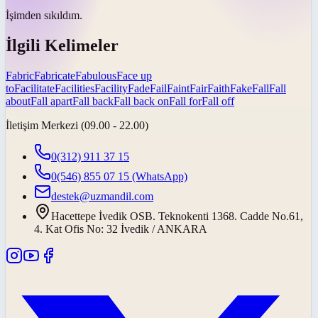
İşimden
sıkıldım
.
İlgili Kelimeler
Fabric
Fabricate
Fabulous
Face up
to
Facilitate
Facilities
Facility
Fade
Fail
Faint
Fair
Faith
Fake
Fall
Fall
about
Fall apart
Fall back
Fall back on
Fall for
Fall off
İletişim Merkezi (09.00 - 22.00)
0(312) 911 37 15
0(546) 855 07 15
(WhatsApp)
destek@uzmandil.com
Hacettepe İvedik OSB. Teknokenti 1368. Cadde No.61,
4. Kat Ofis No: 32 İvedik / ANKARA