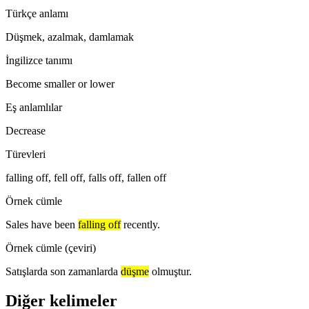
Türkçe anlamı
Düşmek, azalmak, damlamak
İngilizce tanımı
Become smaller or lower
Eş anlamlılar
Decrease
Türevleri
falling off, fell off, falls off, fallen off
Örnek cümle
Sales have been
falling off
recently.
Örnek cümle (çeviri)
Satışlarda son zamanlarda
düşme
olmuştur.
Diğer kelimeler