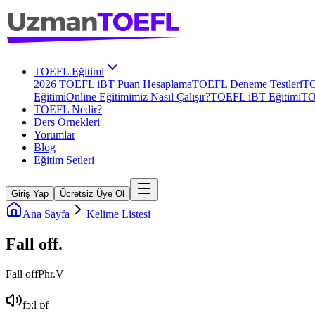
TOEFL Eğitimi
2026 TOEFL iBT Puan Hesaplama
TOEFL Deneme Testleri
TO
Eğitimi
Online Eğitimimiz Nasıl Çalışır?
TOEFL iBT Eğitimi
TO
TOEFL Nedir?
Ders Örnekleri
Yorumlar
Blog
Eğitim Setleri
Giriş Yap
Ücretsiz Üye Ol
Ana Sayfa
Kelime Listesi
Fall off
.
Fall off
Phr.V
fɔːl ɒf