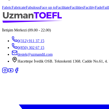
Fabric
Fabricate
Fabulous
Face up to
Facilitate
Facilities
Facility
Fade
Fail
İletişim Merkezi (09.00 - 22.00)
0(312) 911 37 15
0(850) 302 67 15
destek@uzmandil.com
Hacettepe İvedik OSB. Teknokenti 1368. Cadde No.61, 4