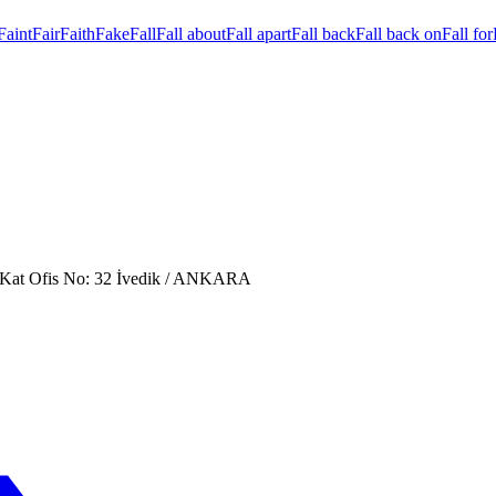
Faint
Fair
Faith
Fake
Fall
Fall about
Fall apart
Fall back
Fall back on
Fall for
. Kat Ofis No: 32 İvedik / ANKARA