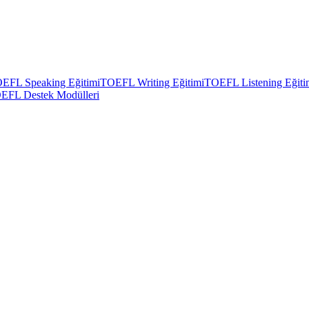
EFL Speaking Eğitimi
TOEFL Writing Eğitimi
TOEFL Listening Eğiti
EFL Destek Modülleri