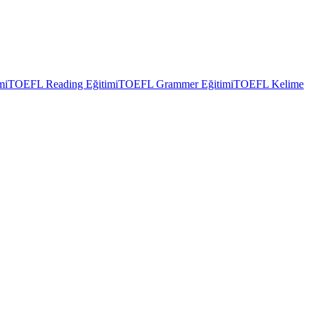
mi
TOEFL Reading Eğitimi
TOEFL Grammer Eğitimi
TOEFL Kelime