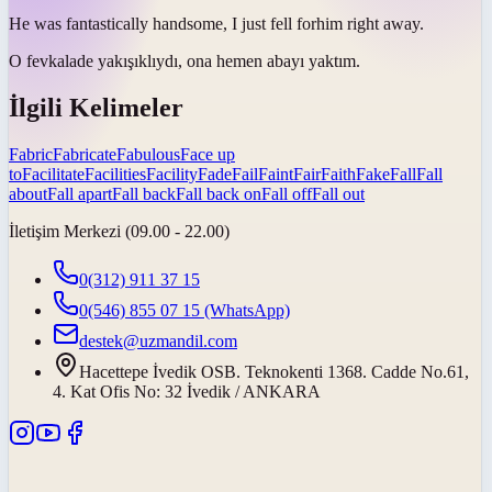
He was fantastically handsome, I just
fell for
him right away.
O fevkalade yakışıklıydı, ona hemen
abayı yaktım
.
İlgili Kelimeler
Fabric
Fabricate
Fabulous
Face up
to
Facilitate
Facilities
Facility
Fade
Fail
Faint
Fair
Faith
Fake
Fall
Fall
about
Fall apart
Fall back
Fall back on
Fall off
Fall out
İletişim Merkezi (09.00 - 22.00)
0(312) 911 37 15
0(546) 855 07 15
(WhatsApp)
destek@uzmandil.com
Hacettepe İvedik OSB. Teknokenti 1368. Cadde No.61,
4. Kat Ofis No: 32 İvedik / ANKARA