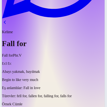
Kelime
Fall for
Fall for
Phr.V
fɔːl fɔː
Abayı yakmak, bayılmak
Begin to like very much
Eş anlamlılar:
Fall in love
Türevler:
fell for, fallen for, falling for, falls for
Örnek Cümle