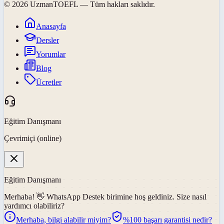
©
2026
UzmanTOEFL
— Tüm hakları saklıdır.
Anasayfa
Dersler
Yorumlar
Blog
Ücretler
Eğitim Danışmanı
Çevrimiçi (online)
Eğitim Danışmanı
Merhaba! 👋
WhatsApp Destek
birimine hoş geldiniz. Size nasıl
yardımcı olabiliriz?
Merhaba, bilgi alabilir miyim?
%100 başarı garantisi nedir?