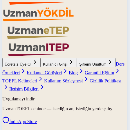
Ders
Ücretsiz Üye Ol
Kullanıcı Girişi
Şifremi Unuttum
Örnekleri
Kullanıcı Görüşleri
Blog
Garantili Eğitim
TOEFL Kelimeleri
Kullanım Sözleşmesi
Gizlilik Politikası
İletişim Bilgileri
Uygulamayı indir
UzmanTOEFL
cebinde — istediğin an, istediğin yerde çalış.
İndir
App Store