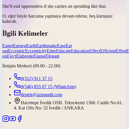
She'll
end up
penniless if she carries on spending like that.
O, eğer böyle harcama yapmaya devam ederse, beş kuruşsuz
kalacak
.
İlgili Kelimeler
Eager
Earnest
Earth
Earthquake
Ease
Eat
out
Eccentric
Eccentricity
Edge
Educate
Education
Effect
Efficient
Effort
E
on
Eject
Elaborate
Elapse
Elegant
İletişim Merkezi (09.00 - 22.00)
0(312) 911 37 15
0(546) 855 07 15
(WhatsApp)
destek@uzmandil.com
Hacettepe İvedik OSB. Teknokenti 1368. Cadde No.61,
4. Kat Ofis No: 32 İvedik / ANKARA