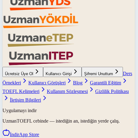
Ders
Ücretsiz Üye Ol
Kullanıcı Girişi
Şifremi Unuttum
Örnekleri
Kullanıcı Görüşleri
Blog
Garantili Eğitim
TOEFL Kelimeleri
Kullanım Sözleşmesi
Gizlilik Politikası
İletişim Bilgileri
Uygulamayı indir
UzmanTOEFL
cebinde — istediğin an, istediğin yerde çalış.
İndir
App Store