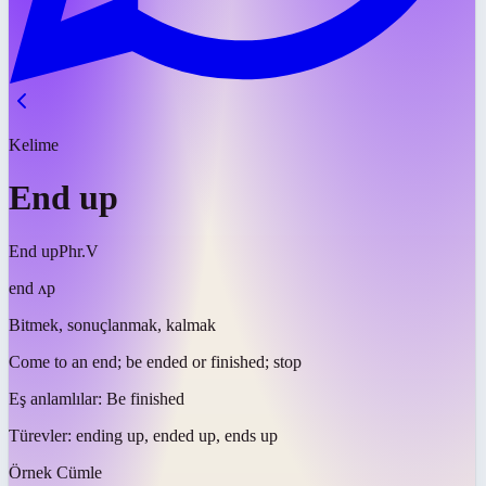
Kelime
End up
End up
Phr.V
end ʌp
Bitmek, sonuçlanmak, kalmak
Come to an end; be ended or finished; stop
Eş anlamlılar:
Be finished
Türevler:
ending up, ended up, ends up
Örnek Cümle