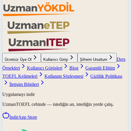
Ders
Ücretsiz Üye Ol
Kullanıcı Girişi
Şifremi Unuttum
Örnekleri
Kullanıcı Görüşleri
Blog
Garantili Eğitim
TOEFL Kelimeleri
Kullanım Sözleşmesi
Gizlilik Politikası
İletişim Bilgileri
Uygulamayı indir
UzmanTOEFL
cebinde — istediğin an, istediğin yerde çalış.
İndir
App Store