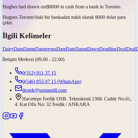
Hughes had
drawn out
$8000 in cash from a bank in Toronto.
Hugnes Toronto'daki bir bankadan nakit olarak 8000 dolar
para
çekti
.
İlgili Kelimeler
Dairy
Dam
Damp
Dangerous
Dare
Date
Daunt
Dawn
Deadline
Deaf
Deal
İletişim Merkezi (09.00 - 22.00)
0(312) 911 37 15
0(546) 855 07 15
(WhatsApp)
destek@uzmandil.com
Hacettepe İvedik OSB. Teknokenti 1368. Cadde No.61,
4. Kat Ofis No: 32 İvedik / ANKARA