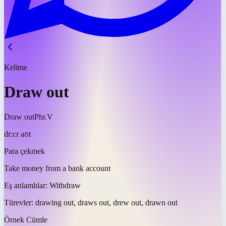
Kelime
Draw out
Draw out
Phr.V
drɔːr aʊt
Para çekmek
Take money from a bank account
Eş anlamlılar:
Withdraw
Türevler:
drawing out, draws out, drew out, drawn out
Örnek Cümle