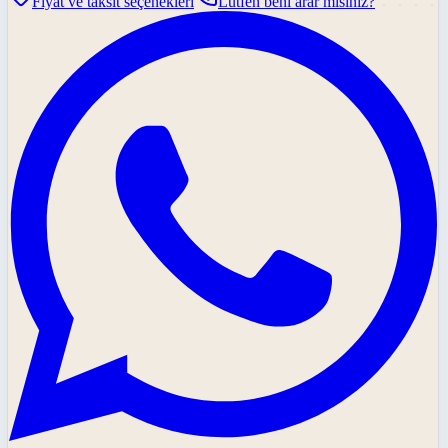
Fiyat ve taksit seçenekleri
Lütfen beni arar mısınız?