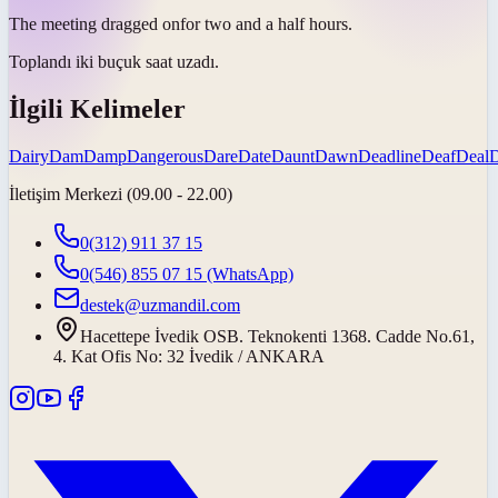
The meeting
dragged on
for two and a half hours.
Toplandı iki buçuk saat
uzadı
.
İlgili Kelimeler
Dairy
Dam
Damp
Dangerous
Dare
Date
Daunt
Dawn
Deadline
Deaf
Deal
İletişim Merkezi (09.00 - 22.00)
0(312) 911 37 15
0(546) 855 07 15
(WhatsApp)
destek@uzmandil.com
Hacettepe İvedik OSB. Teknokenti 1368. Cadde No.61,
4. Kat Ofis No: 32 İvedik / ANKARA