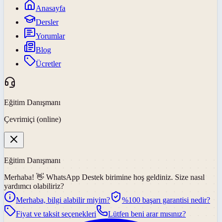
Anasayfa
Dersler
Yorumlar
Blog
Ücretler
Eğitim Danışmanı
Çevrimiçi (online)
Eğitim Danışmanı
Merhaba! 👋
WhatsApp Destek
birimine hoş geldiniz. Size nasıl
yardımcı olabiliriz?
Merhaba, bilgi alabilir miyim?
%100 başarı garantisi nedir?
Fiyat ve taksit seçenekleri
Lütfen beni arar mısınız?