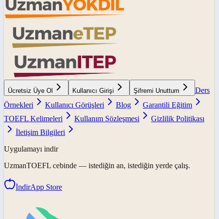
Ders
Ücretsiz Üye Ol
Kullanıcı Girişi
Şifremi Unuttum
Örnekleri
Kullanıcı Görüşleri
Blog
Garantili Eğitim
TOEFL Kelimeleri
Kullanım Sözleşmesi
Gizlilik Politikası
İletişim Bilgileri
Uygulamayı indir
UzmanTOEFL
cebinde — istediğin an, istediğin yerde çalış.
İndir
App Store