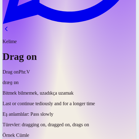
Kelime
Drag on
Drag on
Phr.V
dræɡ ɒn
Bitmek bilmemek, uzadıkça uzamak
Last or continue tediously and for a longer time
Eş anlamlılar:
Pass slowly
Türevler:
dragging on, dragged on, drags on
Örnek Cümle