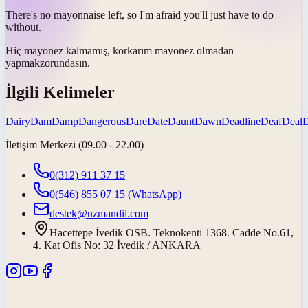
There's no mayonnaise left, so I'm afraid you'll just have to
do
without
.
Hiç mayonez kalmamış, korkarım mayonez
olmadan
yapmak
zorundasın.
İlgili Kelimeler
Dairy
Dam
Damp
Dangerous
Dare
Date
Daunt
Dawn
Deadline
Deaf
Deal
İletişim Merkezi (09.00 - 22.00)
0(312) 911 37 15
0(546) 855 07 15
(WhatsApp)
destek@uzmandil.com
Hacettepe İvedik OSB. Teknokenti 1368. Cadde No.61,
4. Kat Ofis No: 32 İvedik / ANKARA