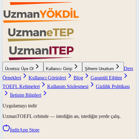
Ders
Ücretsiz Üye Ol
Kullanıcı Girişi
Şifremi Unuttum
Örnekleri
Kullanıcı Görüşleri
Blog
Garantili Eğitim
TOEFL Kelimeleri
Kullanım Sözleşmesi
Gizlilik Politikası
İletişim Bilgileri
Uygulamayı indir
UzmanTOEFL
cebinde — istediğin an, istediğin yerde çalış.
İndir
App Store