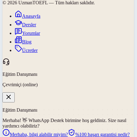
©
2026
UzmanTOEFL
— Tüm hakları saklıdır.
Anasayfa
Dersler
Yorumlar
Blog
Ücretler
Eğitim Danışmanı
Çevrimiçi (online)
Eğitim Danışmanı
Merhaba! 👋
WhatsApp Destek
birimine hoş geldiniz. Size nasıl
yardımcı olabiliriz?
Merhaba, bilgi alabilir miyim?
%100 başarı garantisi nedir?