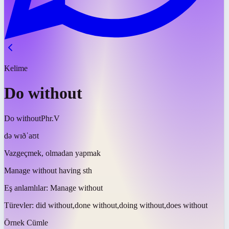
Kelime
Do without
Do without
Phr.V
də wɪðˈaʊt
Vazgeçmek, olmadan yapmak
Manage without having sth
Eş anlamlılar:
Manage without
Türevler:
did without,done without,doing without,does without
Örnek Cümle