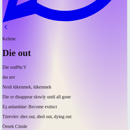
Kelime
Die out
Die out
Phr.V
daɪ aʊt
Nesli tükenmek, tükenmek
Die or disappear slowly until all gone
Eş anlamlılar:
Become extinct
Türevler:
dies out, died out, dying out
Örnek Cümle