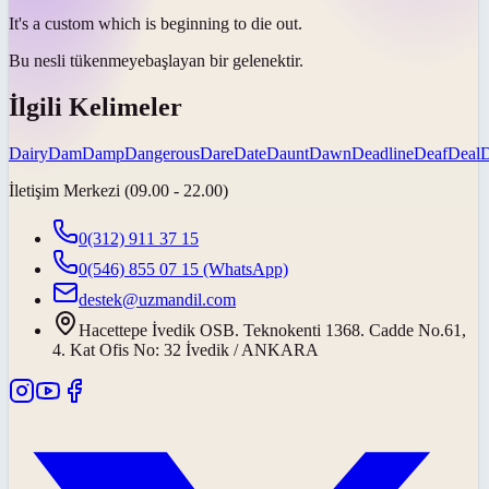
It's a custom which is beginning to
die out
.
Bu
nesli tükenmeye
başlayan bir gelenektir.
İlgili Kelimeler
Dairy
Dam
Damp
Dangerous
Dare
Date
Daunt
Dawn
Deadline
Deaf
Deal
İletişim Merkezi (09.00 - 22.00)
0(312) 911 37 15
0(546) 855 07 15
(WhatsApp)
destek@uzmandil.com
Hacettepe İvedik OSB. Teknokenti 1368. Cadde No.61,
4. Kat Ofis No: 32 İvedik / ANKARA