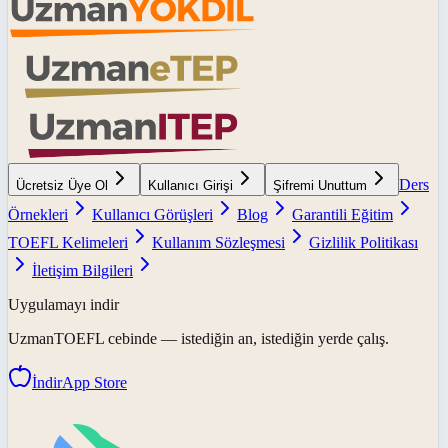
Ders
Ücretsiz Üye Ol
Kullanıcı Girişi
Şifremi Unuttum
Örnekleri
Kullanıcı Görüşleri
Blog
Garantili Eğitim
TOEFL Kelimeleri
Kullanım Sözleşmesi
Gizlilik Politikası
İletişim Bilgileri
Uygulamayı indir
UzmanTOEFL
cebinde — istediğin an, istediğin yerde çalış.
İndir
App Store