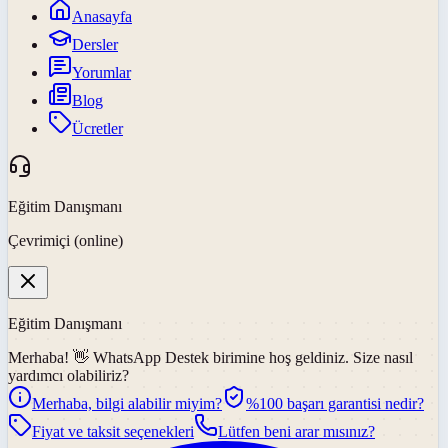
Anasayfa
Dersler
Yorumlar
Blog
Ücretler
Eğitim Danışmanı
Çevrimiçi (online)
Eğitim Danışmanı
Merhaba! 👋
WhatsApp Destek
birimine hoş geldiniz. Size nasıl
yardımcı olabiliriz?
Merhaba, bilgi alabilir miyim?
%100 başarı garantisi nedir?
Fiyat ve taksit seçenekleri
Lütfen beni arar mısınız?