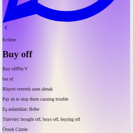
Kelime
Buy off
Buy off
Phr.V
baɪ ɒf
Rüşvet vererek satın almak
Pay sb to stop them causing trouble
Eş anlamlılar:
Bribe
Türevler:
bought off, buys off, buying off
Örnek Cümle