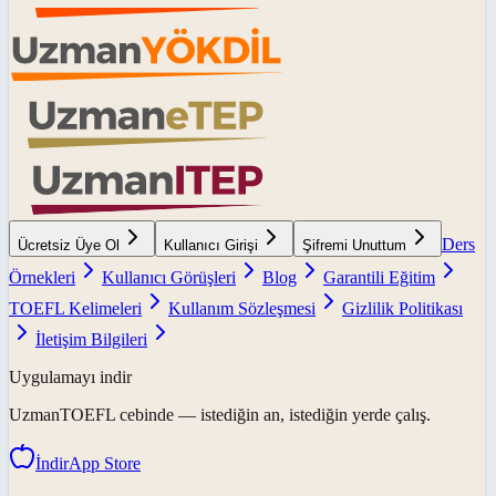
Ders
Ücretsiz Üye Ol
Kullanıcı Girişi
Şifremi Unuttum
Örnekleri
Kullanıcı Görüşleri
Blog
Garantili Eğitim
TOEFL Kelimeleri
Kullanım Sözleşmesi
Gizlilik Politikası
İletişim Bilgileri
Uygulamayı indir
UzmanTOEFL
cebinde — istediğin an, istediğin yerde çalış.
İndir
App Store