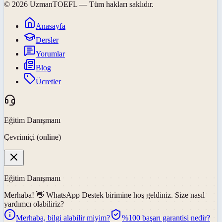
©
2026
UzmanTOEFL
— Tüm hakları saklıdır.
Anasayfa
Dersler
Yorumlar
Blog
Ücretler
Eğitim Danışmanı
Çevrimiçi (online)
Eğitim Danışmanı
Merhaba! 👋
WhatsApp Destek
birimine hoş geldiniz. Size nasıl
yardımcı olabiliriz?
Merhaba, bilgi alabilir miyim?
%100 başarı garantisi nedir?