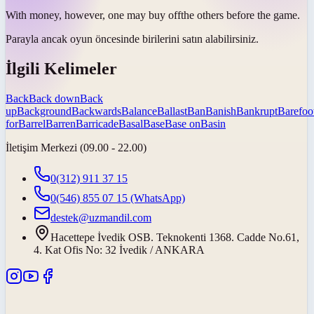
With money, however, one may
buy off
the others before the game.
Parayla ancak oyun öncesinde birilerini
satın alabilirsiniz
.
İlgili Kelimeler
Back
Back down
Back
up
Background
Backwards
Balance
Ballast
Ban
Banish
Bankrupt
Barefoo
for
Barrel
Barren
Barricade
Basal
Base
Base on
Basin
İletişim Merkezi (09.00 - 22.00)
0(312) 911 37 15
0(546) 855 07 15
(WhatsApp)
destek@uzmandil.com
Hacettepe İvedik OSB. Teknokenti 1368. Cadde No.61,
4. Kat Ofis No: 32 İvedik / ANKARA