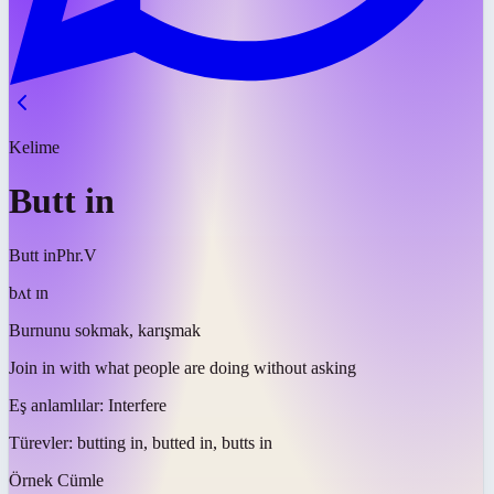
Kelime
Butt in
Butt in
Phr.V
bʌt ɪn
Burnunu sokmak, karışmak
Join in with what people are doing without asking
Eş anlamlılar:
Interfere
Türevler:
butting in, butted in, butts in
Örnek Cümle