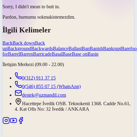
Sorry, I didn't mean to
butt in
.
Pardon,
burnumu sokmak
istemezdim.
İlgili Kelimeler
Back
Back down
Back
up
Background
Backwards
Balance
Ballast
Ban
Banish
Bankrupt
Barefoo
for
Barrel
Barren
Barricade
Basal
Base
Base on
Basin
İletişim Merkezi (09.00 - 22.00)
0(312) 911 37 15
0(546) 855 07 15
(WhatsApp)
destek@uzmandil.com
Hacettepe İvedik OSB. Teknokenti 1368. Cadde No.61,
4. Kat Ofis No: 32 İvedik / ANKARA