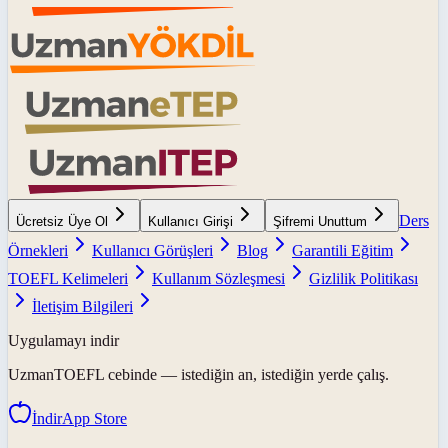
Ders
Ücretsiz Üye Ol
Kullanıcı Girişi
Şifremi Unuttum
Örnekleri
Kullanıcı Görüşleri
Blog
Garantili Eğitim
TOEFL Kelimeleri
Kullanım Sözleşmesi
Gizlilik Politikası
İletişim Bilgileri
Uygulamayı indir
UzmanTOEFL
cebinde — istediğin an, istediğin yerde çalış.
İndir
App Store