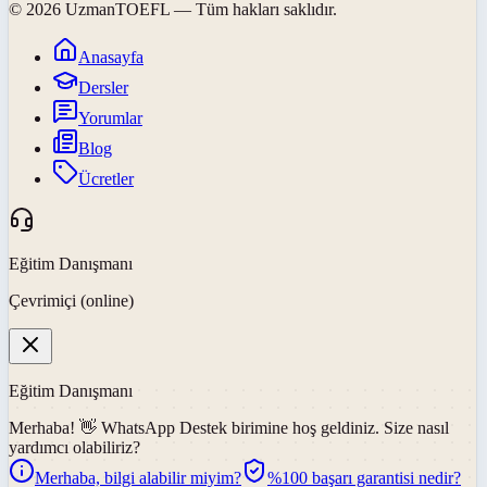
©
2026
UzmanTOEFL
— Tüm hakları saklıdır.
Anasayfa
Dersler
Yorumlar
Blog
Ücretler
Eğitim Danışmanı
Çevrimiçi (online)
Eğitim Danışmanı
Merhaba! 👋
WhatsApp Destek
birimine hoş geldiniz. Size nasıl
yardımcı olabiliriz?
Merhaba, bilgi alabilir miyim?
%100 başarı garantisi nedir?