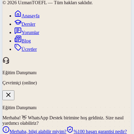
©
2026
UzmanTOEFL
— Tüm hakları saklıdır.
Anasayfa
Dersler
Yorumlar
Blog
Ücretler
Eğitim Danışmanı
Çevrimiçi (online)
Eğitim Danışmanı
Merhaba! 👋
WhatsApp Destek
birimine hoş geldiniz. Size nasıl
yardımcı olabiliriz?
Merhaba, bilgi alabilir miyim?
%100 başarı garantisi nedir?