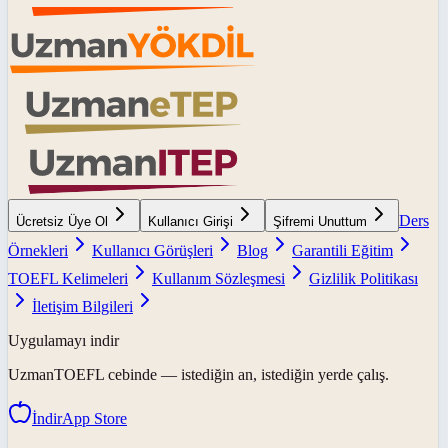
Ders
Ücretsiz Üye Ol
Kullanıcı Girişi
Şifremi Unuttum
Örnekleri
Kullanıcı Görüşleri
Blog
Garantili Eğitim
TOEFL Kelimeleri
Kullanım Sözleşmesi
Gizlilik Politikası
İletişim Bilgileri
Uygulamayı indir
UzmanTOEFL
cebinde — istediğin an, istediğin yerde çalış.
İndir
App Store