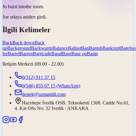
Jo
burst into
the room.
Joe odaya
aniden girdi
.
İlgili Kelimeler
Back
Back down
Back
up
Background
Backwards
Balance
Ballast
Ban
Banish
Bankrupt
Barefoo
for
Barrel
Barren
Barricade
Basal
Base
Base on
Basin
İletişim Merkezi (09.00 - 22.00)
0(312) 911 37 15
0(546) 855 07 15
(WhatsApp)
destek@uzmandil.com
Hacettepe İvedik OSB. Teknokenti 1368. Cadde No.61,
4. Kat Ofis No: 32 İvedik / ANKARA