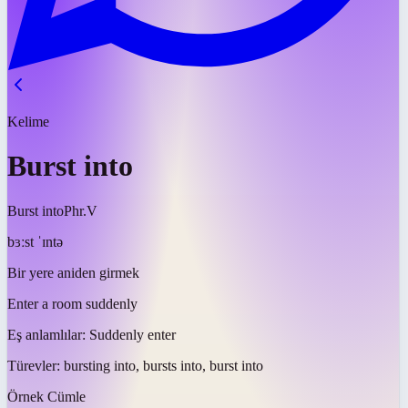
Kelime
Burst into
Burst into
Phr.V
bɜːst ˈɪntə
Bir yere aniden girmek
Enter a room suddenly
Eş anlamlılar:
Suddenly enter
Türevler:
bursting into, bursts into, burst into
Örnek Cümle